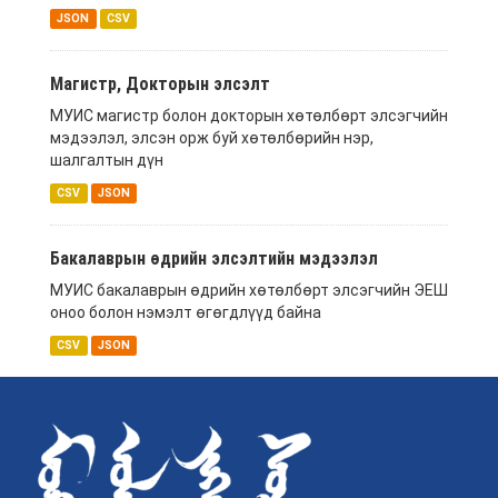
JSON
CSV
Магистр, Докторын элсэлт
МУИС магистр болон докторын хөтөлбөрт элсэгчийн
мэдээлэл, элсэн орж буй хөтөлбөрийн нэр,
шалгалтын дүн
CSV
JSON
Бакалаврын өдрийн элсэлтийн мэдээлэл
МУИС бакалаврын өдрийн хөтөлбөрт элсэгчийн ЭЕШ
оноо болон нэмэлт өгөгдлүүд байна
CSV
JSON