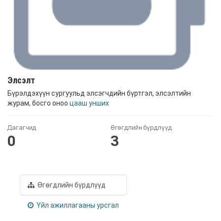
Элсэлт
Бүрэлдэхүүн сургуульд элсэгчдийн бүртгэл, элсэлтийн
журам, босго оноо
цааш унших
Дагагчид
Өгөгдлийн бүрдлүүд
0
3
Өгөгдлийн бүрдлүүд
Үйл ажиллагааны урсгал