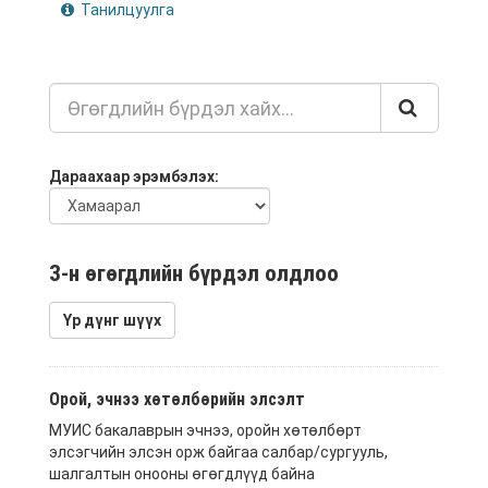
Танилцуулга
Дараахаар эрэмбэлэх
3-н өгөгдлийн бүрдэл олдлоо
Үр дүнг шүүх
Орой, эчнээ хөтөлбөрийн элсэлт
МУИС бакалаврын эчнээ, оройн хөтөлбөрт
элсэгчийн элсэн орж байгаа салбар/сургууль,
шалгалтын онооны өгөгдлүүд байна