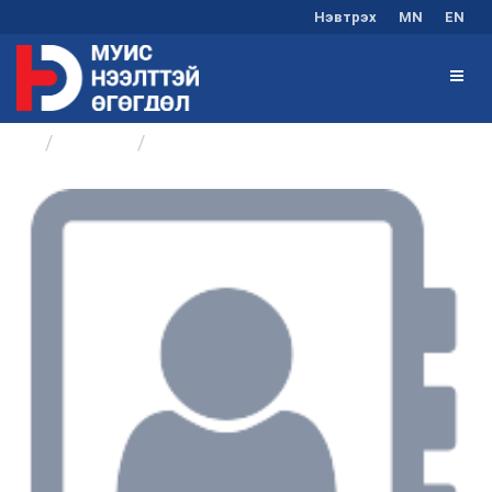
Нэвтрэх
MN
EN
Бүлгүүд
Элсэлт