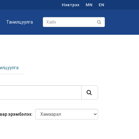
Нэвтрэх
MN
EN
Танилцуулга
илцуулга
аар эрэмбэлэх