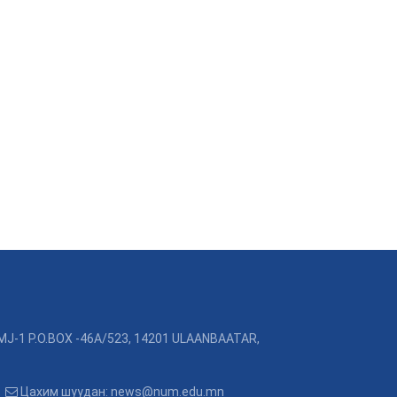
MJ-1 P.O.BOX -46A/523, 14201 ULAANBAATAR,
3
Цахим шуудан: news@num.edu.mn