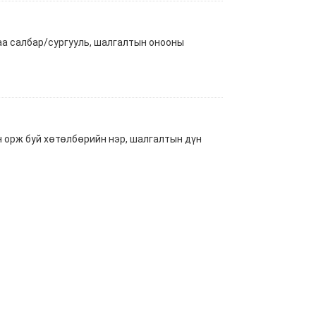
аа салбар/сургууль, шалгалтын онооны
 орж буй хөтөлбөрийн нэр, шалгалтын дүн