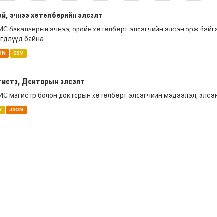
й, эчнээ хөтөлбөрийн элсэлт
С бакалаврын эчнээ, оройн хөтөлбөрт элсэгчийн элсэн орж байг
гдлүүд байна
ON
CSV
гистр, Докторын элсэлт
С магистр болон докторын хөтөлбөрт элсэгчийн мэдээлэл, элсэн
V
JSON