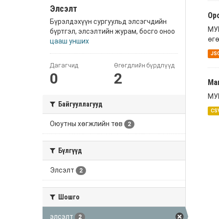
Элсэлт
Оро
Бүрэлдэхүүн сургуульд элсэгчдийн
МУИ
бүртгэл, элсэлтийн журам, босго оноо
өгө
цааш унших
JS
Дагагчид
Өгөгдлийн бүрдлүүд
0
2
Ма
МУИ
Байгууллагууд
CS
Оюутны хөгжлийн төв
2
Бүлгүүд
Элсэлт
2
Шошго
элсэлт
2