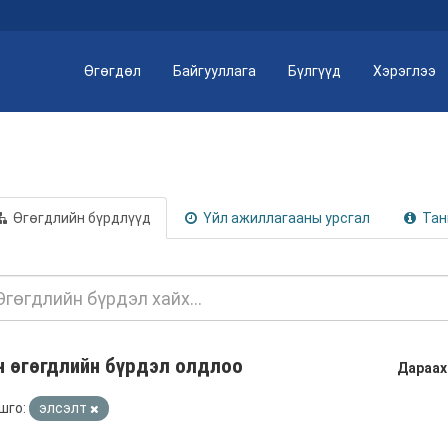
Өгөгдөл
Байгууллага
Бүлгүүд
Хэрэглээ
Өгөгдлийн бүрдлүүд
Үйл ажиллагааны урсгал
Тан
н өгөгдлийн бүрдэл олдлоо
Дараах
шго:
элсэлт