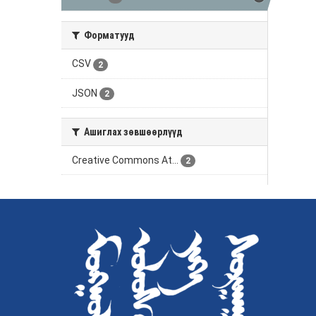
Форматууд
CSV
2
JSON
2
Ашиглах зөвшөөрлүүд
Creative Commons At...
2