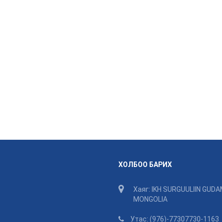
ХОЛБОО БАРИХ
Хаяг: IKH SURGUULIIN GUDA
MONGOLIA
Утас: (976)-77307730-116