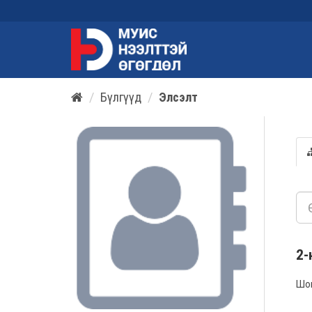
Бүлгүүд
Элсэлт
2-
Шо