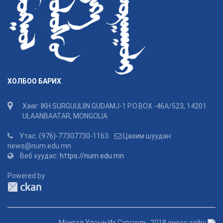
ХОЛБОО БАРИХ
Хаяг: IKH SURGUULIIN GUDAMJ-1 P.O.BOX -46A/523, 14201
ULAANBAATAR, MONGOLIA
Утас: (976)-77307730-1163
Цахим шуудан:
news@num.edu.mn
Веб хуудас:
https://num.edu.mn
Powered by
Монгол Улсын Их Сургууль, 2018 оноос хойш