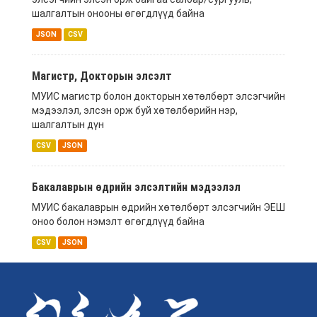
шалгалтын онооны өгөгдлүүд байна
JSON
CSV
Магистр, Докторын элсэлт
МУИС магистр болон докторын хөтөлбөрт элсэгчийн
мэдээлэл, элсэн орж буй хөтөлбөрийн нэр,
шалгалтын дүн
CSV
JSON
Бакалаврын өдрийн элсэлтийн мэдээлэл
МУИС бакалаврын өдрийн хөтөлбөрт элсэгчийн ЭЕШ
оноо болон нэмэлт өгөгдлүүд байна
CSV
JSON