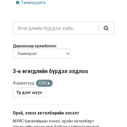
Танилцуулга
Дараахаар эрэмбэлэх
3-н өгөгдлийн бүрдэл олдлоо
Форматууд:
CSV
Үр дүнг шүүх
Орой, эчнээ хөтөлбөрийн элсэлт
МУИС бакалаврын эчнээ, оройн хөтөлбөрт
элсэгчийн элсэн орж байгаа салбар/сургууль,