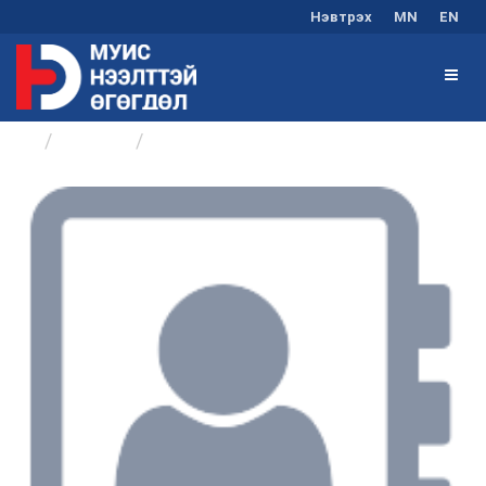
Нэвтрэх
MN
EN
Бүлгүүд
Элсэлт