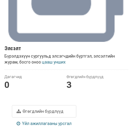
Элсэлт
Бүрэлдэхүүн сургуульд элсэгчдийн бүртгэл, элсэлтийн
журам, босго оноо
цааш унших
Дагагчид
Өгөгдлийн бүрдлүүд
0
3
Өгөгдлийн бүрдлүүд
Үйл ажиллагааны урсгал