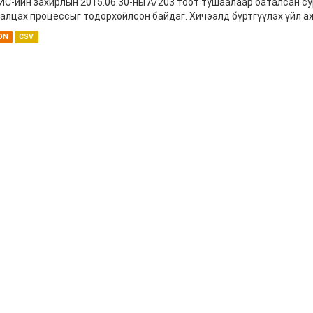
С-ийн захирлын 2015.06.30-ны А/203 тоот тушаалаар баталсан с
алцах процессыг тодорхойлсон байдаг. Хичээлд бүртгүүлэх үйл аж
ON
CSV