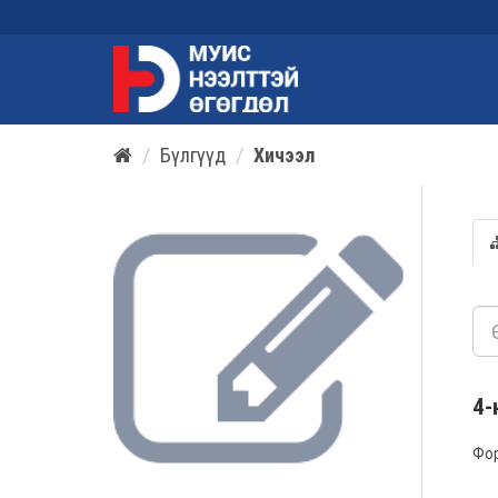
Бүлгүүд
Хичээл
4-
Фо