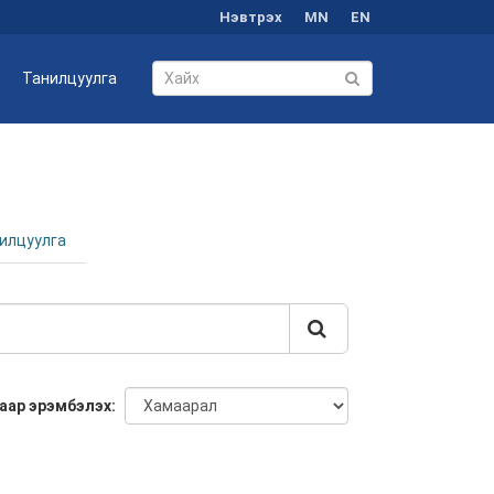
Нэвтрэх
MN
EN
Танилцуулга
илцуулга
аар эрэмбэлэх