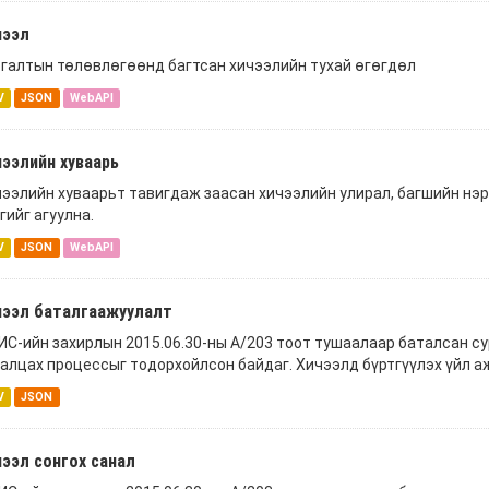
чээл
галтын төлөвлөгөөнд багтсан хичээлийн тухай өгөгдөл
V
JSON
WebAPI
ээлийн хуваарь
ээлийн хуваарьт тавигдаж заасан хичээлийн улирал, багшийн нэр
гийг агуулна.
V
JSON
WebAPI
чээл баталгаажуулалт
С-ийн захирлын 2015.06.30-ны А/203 тоот тушаалаар баталсан с
алцах процессыг тодорхойлсон байдаг. Хичээлд бүртгүүлэх үйл аж
V
JSON
ээл сонгох санал