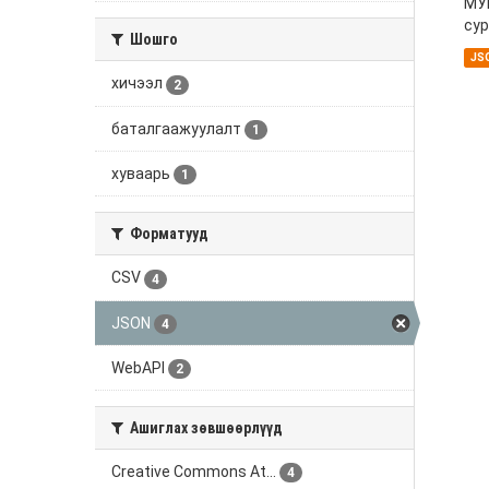
МУИ
сур
Шошго
JS
хичээл
2
баталгаажуулалт
1
хуваарь
1
Форматууд
CSV
4
JSON
4
WebAPI
2
Ашиглах зөвшөөрлүүд
Creative Commons At...
4