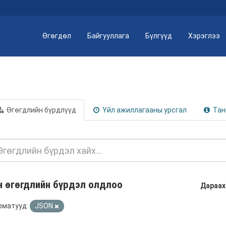
Өгөгдөл
Байгууллага
Бүлгүүд
Хэрэглээ
Өгөгдлийн бүрдлүүд
Үйл ажиллагааны урсгал
Тан
н өгөгдлийн бүрдэл олдлоо
Дараах
рматууд:
JSON