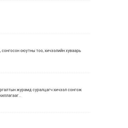
, сонгосон оюутны тоо, хичээлийн хуваарь
ургалтын журамд суралцагч хичээл сонгож
иллагааг...