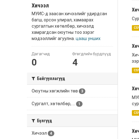
Хичээл
Хи
МУИС-д заасан хичээлийг удирдсан
Сур
багш, орсон улирал, хамаарах
сургалтын хөтөлбөр, хичээлд
CS
хамрагдсан оюутны тоо зэрэг
мэдээллийг агуулна.
цааш унших
Хич
Дагагчид
Өгөгдлийн бүрдлүүд
Хич
0
4
зэр
CS
Байгууллагууд
Хи
Оюутны хөгжлийн төв
3
МУИ
Сургалт, хөтөлбөр, ...
сур
1
CS
Бүлгүүд
Хич
Хичээл
4