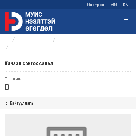
Нэвтрэх
MN
EN
Байгууллагууд
Оюутны хөгжлийн төв
Хичээл сонгох санал
Хичээл сонгох санал
Дагагчид
0
Байгууллага