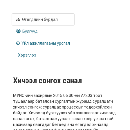
Өгөгдлийн бүрдэл
Бүлгүүд
Үйл ажиллагааны урсгал
Хэрэглээ
Хичээл сонгох санал
МУИС-ийн захирлын 2015.06.30-ны А/203 тоот
тушаалаар баталсан сургалтын журамд суралцагч
хичээл сонгож суралцах процессыг тодорхойлсон
байдаг. Хичээлд бүртгүүлэх үйл ажиллагааг хичээлд
санал өгөх, баталгаажуулалт гэсэн хоёр үе шаттай
цахимаар явагддаг бөгөөд энэ өгөгдөл хичээлд