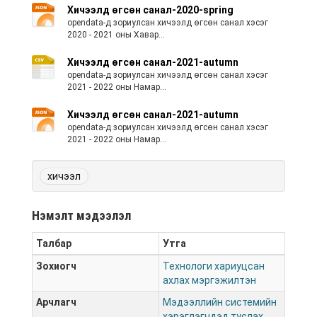
Хичээлд өгсөн санал-2020-spring
opendata-д зориулсан хичээлд өгсөн санал хэсэг
2020 - 2021 оны Хавар...
Хичээлд өгсөн санал-2021-autumn
opendata-д зориулсан хичээлд өгсөн санал хэсэг
2021 - 2022 оны Намар...
Хичээлд өгсөн санал-2021-autumn
opendata-д зориулсан хичээлд өгсөн санал хэсэг
2021 - 2022 оны Намар...
хичээл
Нэмэлт мэдээлэл
Талбар
Утга
Зохиогч
Технологи хариуцсан
ахлах мэргэжилтэн
Арчлагч
Мэдээллийн системийн
хэрэглэгчдэд туслах