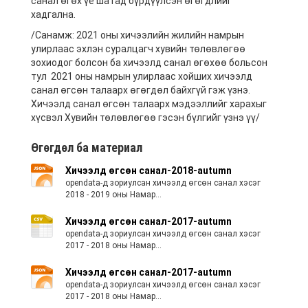
санал өгөх үе шатад бүрдүүлсэн өгөгдлийг
хадгална.
/Санамж: 2021 оны хичээлийн жилийн намрын
улирлаас эхлэн суралцагч хувийн төлөвлөгөө
зохиодог болсон ба хичээлд санал өгөхөө больсон
тул 2021 оны намрын улирлаас хойших хичээлд
санал өгсөн талаарх өгөгдөл байхгүй гэж үзнэ.
Хичээлд санал өгсөн талаарх мэдээллийг харахыг
хүсвэл Хувийн төлөвлөгөө гэсэн бүлгийг үзнэ үү/
Өгөгдөл ба материал
Хичээлд өгсөн санал-2018-autumn
opendata-д зориулсан хичээлд өгсөн санал хэсэг
2018 - 2019 оны Намар...
Хичээлд өгсөн санал-2017-autumn
opendata-д зориулсан хичээлд өгсөн санал хэсэг
2017 - 2018 оны Намар...
Хичээлд өгсөн санал-2017-autumn
opendata-д зориулсан хичээлд өгсөн санал хэсэг
2017 - 2018 оны Намар...