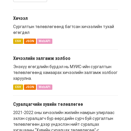
Хичээл
Сургалтын төлөвлөгөөнд багтсан хичээлийн тухай
өгөгдөл
CSV
JSON
WebAPI
Хичээлийн залгамж холбоо
Энэхүү өгөгдлийн бүрдэл нь МУИС-ийн сургалтын
төлөвлөгөөнд хамаарах хичээлийн залгамж холбоог
харуулна.
CSV
JSON
WebAPI
Суралцагчийн хувийн төлөвлөгөө
2021-2022 оны хичээлийн жилийн намрын улирлаас
эхлэн суралцагч бүр өөрсдийн сурч буй сургалтын
төлөвлөгөөн дээр үндэслэн нийт суралцах
хугацааны “Хувийн суралцах төлөвлөгөө”-г...