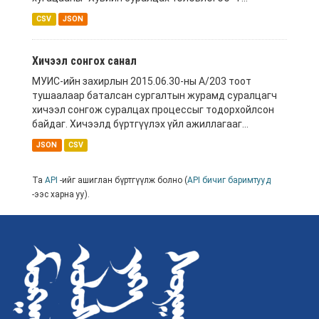
CSV
JSON
Хичээл сонгох санал
МУИС-ийн захирлын 2015.06.30-ны А/203 тоот
тушаалаар баталсан сургалтын журамд суралцагч
хичээл сонгож суралцах процессыг тодорхойлсон
байдаг. Хичээлд бүртгүүлэх үйл ажиллагааг...
JSON
CSV
Та
API
-ийг ашиглан бүртгүүлж болно (
API бичиг баримтууд
-ээс харна уу).