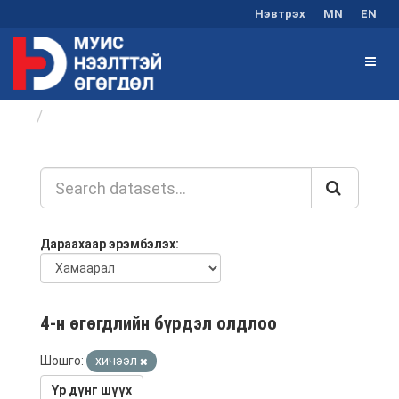
Нэвтрэх
MN
EN
Өгөгдлийн бүрдлүүд
Дараахаар эрэмбэлэх
4-н өгөгдлийн бүрдэл олдлоо
Шошго:
хичээл
Үр дүнг шүүх