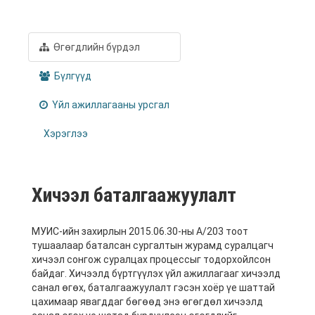
Өгөгдлийн бүрдэл
Бүлгүүд
Үйл ажиллагааны урсгал
Хэрэглээ
Хичээл баталгаажуулалт
МУИС-ийн захирлын 2015.06.30-ны А/203 тоот
тушаалаар баталсан сургалтын журамд суралцагч
хичээл сонгож суралцах процессыг тодорхойлсон
байдаг. Хичээлд бүртгүүлэх үйл ажиллагааг хичээлд
санал өгөх, баталгаажуулалт гэсэн хоёр үе шаттай
цахимаар явагддаг бөгөөд энэ өгөгдөл хичээлд