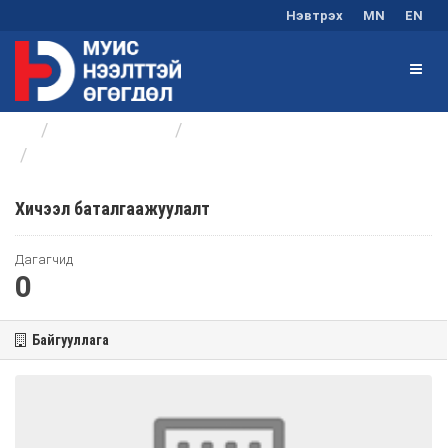
Нэвтрэх
MN
EN
Байгууллагууд
Оюутны хөгжлийн төв
Хичээл баталгаажуулалт
Хичээл баталгаажуулалт
Дагагчид
0
Байгууллага