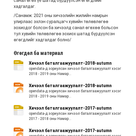
санал өгөх үе шатад бүрдүүлсэн өгөгдлийг
хадгалдаг.
/Санамж: 2021 оны хичээлийн жилийн намрын
улирлаас эхлэн суралцагч хувийн төлөвлөгөө
зохиодог болсон ба хичээлд санал өгөхөө больсон
тул хувийн төлөвлөгөө зохиох шатад бүрдүүлсэн
өгөгдлийг хадгалдаг болно/
Өгөгдөл ба материал
Хичээл баталгаажуулалт-2018-autumn
opendata-д зориулсан хичээл баталгаажуулалт хэсэг
2018 - 2019 оны Намар...
Хичээл баталгаажуулалт-2018-autumn
opendata-д зориулсан хичээл баталгаажуулалт хэсэг
2018 - 2019 оны Намар...
Хичээл баталгаажуулалт-2017-autumn
opendata-д зориулсан хичээл баталгаажуулалт хэсэг
2017 - 2018 оны Намар...
Хичээл баталгаажуулалт-2017-autumn