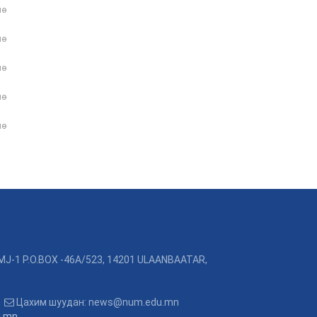
нө
нө
нө
нө
нө
MJ-1 P.O.BOX -46A/523, 14201 ULAANBAATAR,
3
Цахим шуудан: news@num.edu.mn
u.mn