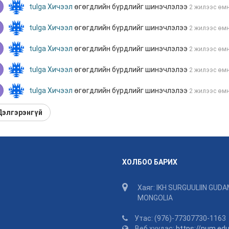
tulga
Хичээл
өгөгдлийн бүрдлийг шинэчлэлээ
2 жилээс өм
tulga
Хичээл
өгөгдлийн бүрдлийг шинэчлэлээ
2 жилээс өм
tulga
Хичээл
өгөгдлийн бүрдлийг шинэчлэлээ
2 жилээс өм
tulga
Хичээл
өгөгдлийн бүрдлийг шинэчлэлээ
2 жилээс өм
tulga
Хичээл
өгөгдлийн бүрдлийг шинэчлэлээ
2 жилээс өм
Дэлгэрэнгүй
ХОЛБОО БАРИХ
Хаяг: IKH SURGUULIIN GUDA
MONGOLIA
Утас: (976)-77307730-116
Веб хуудас:
https://num.ed