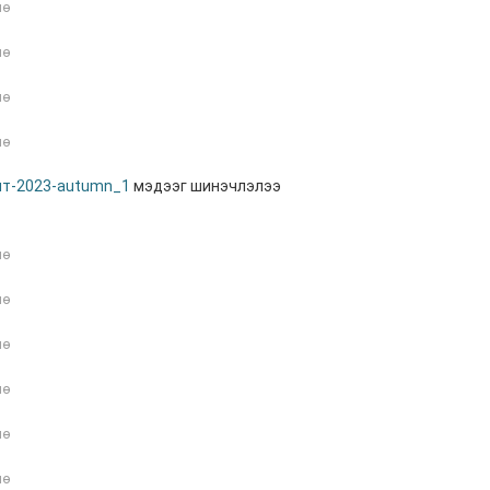
нө
нө
нө
нө
лт-2023-autumn_1
мэдээг шинэчлэлээ
нө
нө
нө
нө
нө
нө