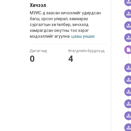
Хичээл
МУИС-д заасан хичээлийг удирдсан
багш, орсон улирал, хамаарах
сургалтын хөтөлбөр, хичээлд
хамрагдсан оюутны тоо зэрэг
мэдээллийг агуулна.
цааш унших
Дагагчид
Өгөгдлийн бүрдлүүд
0
4