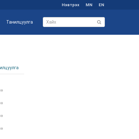
Нэвтрэх
MN
EN
Танилцуулга
илцуулга
нө
нө
нө
нө