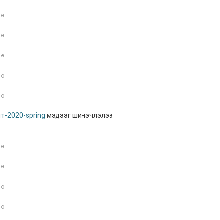
нө
нө
нө
нө
нө
т-2020-spring
мэдээг шинэчлэлээ
нө
нө
нө
нө