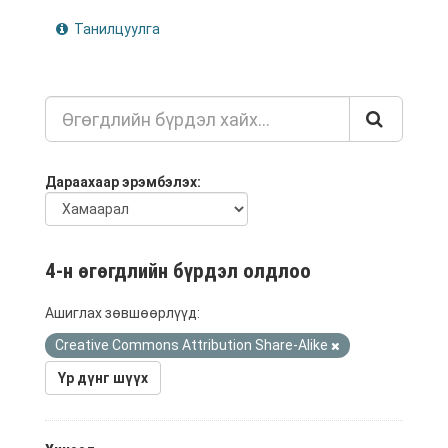
Танилцуулга
Дараахаар эрэмбэлэх
4-н өгөгдлийн бүрдэл олдлоо
Ашиглах зөвшөөрлүүд:
Creative Commons Attribution Share-Alike
Үр дүнг шүүх