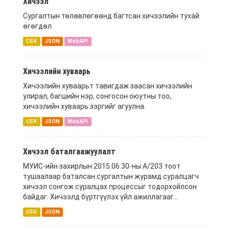
Хичээл
Сургалтын төлөвлөгөөнд багтсан хичээлийн тухай
өгөгдөл
CSV
JSON
WebAPI
Хичээлийн хуваарь
Хичээлийн хуваарьт тавигдаж заасан хичээлийн
улирал, багшийн нэр, сонгосон оюутны тоо,
хичээлийн хуваарь зэргийг агуулна.
CSV
JSON
WebAPI
Хичээл баталгаажуулалт
МУИС-ийн захирлын 2015.06.30-ны А/203 тоот
тушаалаар баталсан сургалтын журамд суралцагч
хичээл сонгож суралцах процессыг тодорхойлсон
байдаг. Хичээлд бүртгүүлэх үйл ажиллагааг...
CSV
JSON