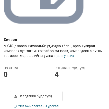
Хичээл
МУИС-д заасан хичээлийг удирдсан багш, орсон улирал,
хамаарах сургалтын хөтөлбөр, хичээлд хамрагдсан оюутны
тоо зэрэг мэдээллийг агуулна.
цааш унших
Дагагчид
Өгөгдлийн бүрдлүүд
0
4
Өгөгдлийн бүрдлүүд
Үйл ажиллагааны урсгал