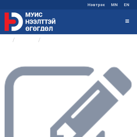
Нэвтрэх
MN
EN
Бүлгүүд
Хичээл