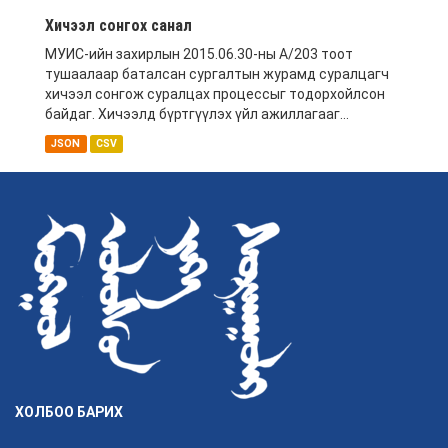
Хичээл сонгох санал
МУИС-ийн захирлын 2015.06.30-ны А/203 тоот
тушаалаар баталсан сургалтын журамд суралцагч
хичээл сонгож суралцах процессыг тодорхойлсон
байдаг. Хичээлд бүртгүүлэх үйл ажиллагааг...
JSON
CSV
ХОЛБОО БАРИХ