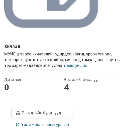
Хичээл
МУИС-д заасан хичээлийг удирдсан багш, орсон улирал,
хамаарах сургалтын хөтөлбөр, хичээлд хамрагдсан оюутны
тоо зэрэг мэдээллийг агуулна.
цааш унших
Дагагчид
Өгөгдлийн бүрдлүүд
0
4
Өгөгдлийн бүрдлүүд
Үйл ажиллагааны урсгал