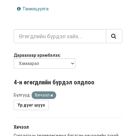
Танилцуулга
Дараахаар эрэмбэлэх
4-н өгөгдлийн бүрдэл олдлоо
Бүлгүүд:
Хичээл
Үр дүнг шүүх
Хичээл
Сургалтын төлөвлөгөөнд багтсан хичээлийн тухай