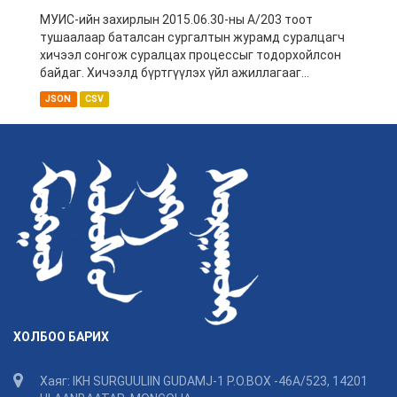
МУИС-ийн захирлын 2015.06.30-ны А/203 тоот
тушаалаар баталсан сургалтын журамд суралцагч
хичээл сонгож суралцах процессыг тодорхойлсон
байдаг. Хичээлд бүртгүүлэх үйл ажиллагааг...
JSON
CSV
ХОЛБОО БАРИХ
Хаяг: IKH SURGUULIIN GUDAMJ-1 P.O.BOX -46A/523, 14201