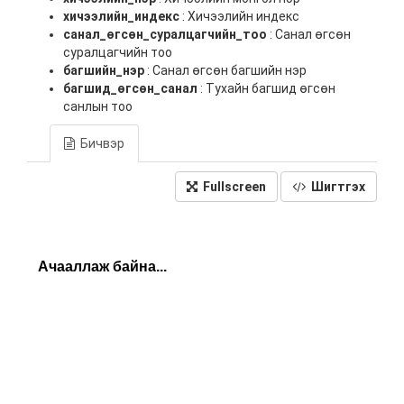
хичээлийн_индекс
: Хичээлийн индекс
санал_өгсөн_суралцагчийн_тоо
: Санал өгсөн
суралцагчийн тоо
багшийн_нэр
: Санал өгсөн багшийн нэр
багшид_өгсөн_санал
: Тухайн багшид өгсөн
санлын тоо
Бичвэр
Fullscreen
Шигтгэх