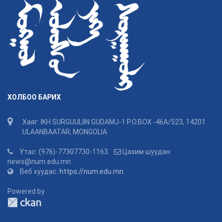
ХОЛБОО БАРИХ
Хаяг: IKH SURGUULIIN GUDAMJ-1 P.O.BOX -46A/523, 14201
ULAANBAATAR, MONGOLIA
Утас: (976)-77307730-1163
Цахим шуудан:
news@num.edu.mn
Веб хуудас:
https://num.edu.mn
Powered by