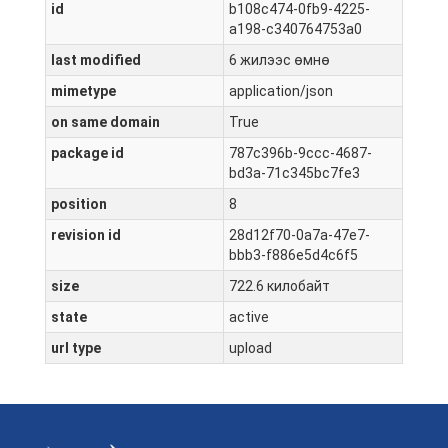
id
b108c474-0fb9-4225-
a198-c340764753a0
last modified
6 жилээс өмнө
mimetype
application/json
on same domain
True
package id
787c396b-9ccc-4687-
bd3a-71c345bc7fe3
position
8
revision id
28d12f70-0a7a-47e7-
bbb3-f886e5d4c6f5
size
722.6 килобайт
state
active
url type
upload