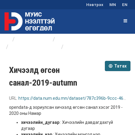
Нэвтрэх
MN
EN
Байгууллагууд
Оюутны хөгжлийн төв
Хичээл сонгох санал
Хичээлд өгсөн ...
Татах
Хичээлд өгсөн
санал-2019-autumn
URL:
https://data.num.edu.mn/dataset/787c396b-9ccc-4687-bd3a-71c345bc7fe3/resource/b108c474-0fb9-4225-a198-c340764753a0/download/-2019-autumn.json
opendata-д зориулсан хичээлд өгсөн санал хэсэг 2019 -
2020 оны Намар
хичээлийн_дугаар
: Хичээлийн давдагдахгүй
дугаар
хичээлийн_нэр
: Хичээлийн монгол нэр