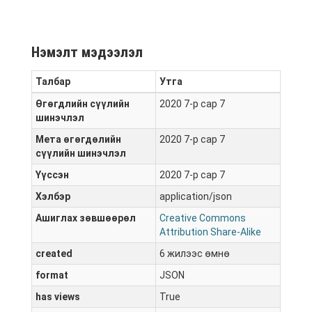
Нэмэлт мэдээлэл
Талбар
Утга
Өгөгдлийн сүүлийн
2020 7-р сар 7
шинэчлэл
Мета өгөгдөлийн
2020 7-р сар 7
сүүлийн шинэчлэл
Үүссэн
2020 7-р сар 7
Хэлбэр
application/json
Ашиглах зөвшөөрөл
Creative Commons
Attribution Share-Alike
created
6 жилээс өмнө
format
JSON
has views
True