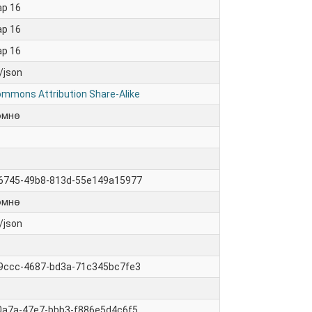
ар 16
ар 16
ар 16
/json
ommons Attribution Share-Alike
өмнө
6745-49b8-813d-55e149a15977
өмнө
/json
9ccc-4687-bd3a-71c345bc7fe3
0a7a-47e7-bbb3-f886e5d4c6f5