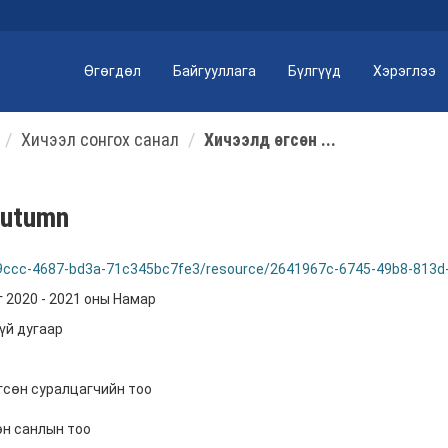
Өгөгдөл
Байгууллага
Бүлгүүд
Хэрэглээ
Хичээл сонгох санал
Хичээлд өгсөн ...
autumn
-9ccc-4687-bd3a-71c345bc7fe3/resource/2641967c-6745-49b8-813d
 2020 - 2021 оны Намар
үй дугаар
өгсөн суралцагчийн тоо
өн санлын тоо