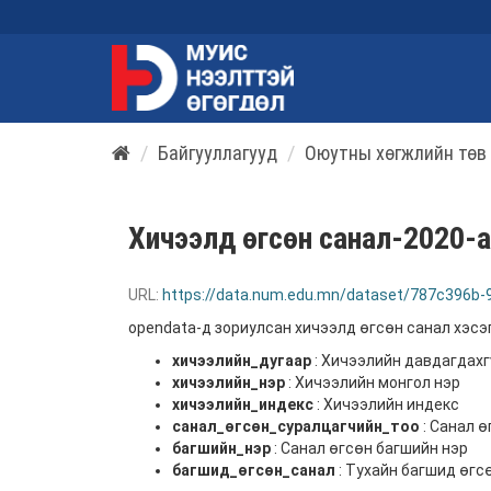
Байгууллагууд
Оюутны хөгжлийн төв
Хичээлд өгсөн санал-2020-
URL:
https://data.num.edu.mn/dataset/787c396b
opendata-д зориулсан хичээлд өгсөн санал хэсэг
хичээлийн_дугаар
: Хичээлийн давдагдахг
хичээлийн_нэр
: Хичээлийн монгол нэр
хичээлийн_индекс
: Хичээлийн индекс
санал_өгсөн_суралцагчийн_тоо
: Санал 
багшийн_нэр
: Санал өгсөн багшийн нэр
багшид_өгсөн_санал
: Тухайн багшид өгс