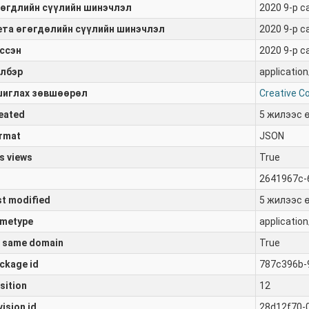
өгдлийн сүүлийн шинэчлэл
2020 9-р с
та өгөгдөлийн сүүлийн шинэчлэл
2020 9-р с
ссэн
2020 9-р с
лбэр
application
иглах зөвшөөрөл
Creative C
eated
5 жилээс 
rmat
JSON
s views
True
2641967c-
st modified
5 жилээс 
metype
application
 same domain
True
ckage id
787c396b-
sition
12
vision id
28d12f70-