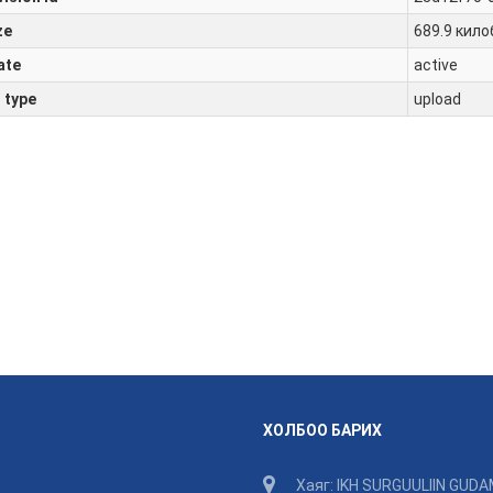
ze
689.9 кило
ate
active
l type
upload
ХОЛБОО БАРИХ
Хаяг: IKH SURGUULIIN GUDA