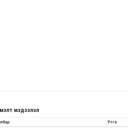
мэлт мэдээлэл
лбар
Утга