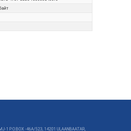
байт
MJ-1 P.O.BOX -46A/523, 14201 ULAANBAATAR,