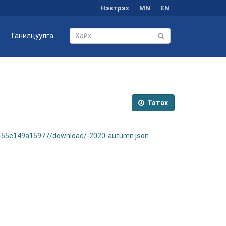
Нэвтрэх
MN
EN
Танилцуулга
Татах
-55e149a15977/download/-2020-autumn.json