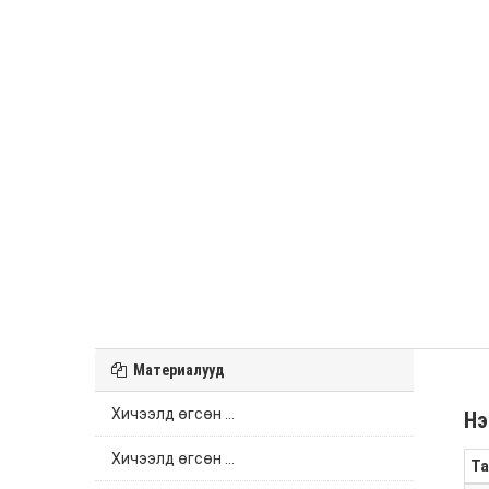
Материалууд
Хичээлд өгсөн ...
Нэ
Хичээлд өгсөн ...
Та