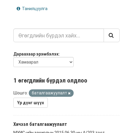
Танилцуулга
Дараахаар эрэмбэлэх
1 өгөгдлийн бүрдэл олдлоо
Шошго:
баталгаажуулалт
Үр дүнг шүүх
Хичээл баталгаажуулалт
МУИС-ийн захирлын 2015.06.30-ны А/203 тоот