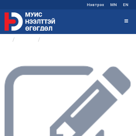
Нэвтрэх
MN
EN
Бүлгүүд
Хичээл