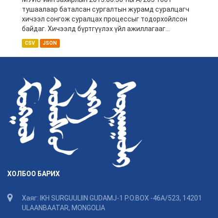
тушаалаар баталсан сургалтын журамд суралцагч
хичээл сонгож суралцах процессыг тодорхойлсон
байдаг. Хичээлд бүртгүүлэх үйл ажиллагааг...
CSV
JSON
ХОЛБОО БАРИХ
Хаяг: IKH SURGUULIIN GUDAMJ-1 P.O.BOX -46A/523, 14201
ULAANBAATAR, MONGOLIA