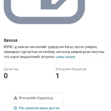
Хичээл
МУИС-д заасан хичээлийг удирдсан багш, орсон улирал,
хамаарах сургалтын хөтөлбөр, хичээлд хамрагдсан оюутны
тоо зэрэг мэдээллийг агуулна.
цааш унших
Дагагчид
Өгөгдлийн бүрдлүүд
0
1
Өгөгдлийн бүрдлүүд
Үйл ажиллагааны урсгал