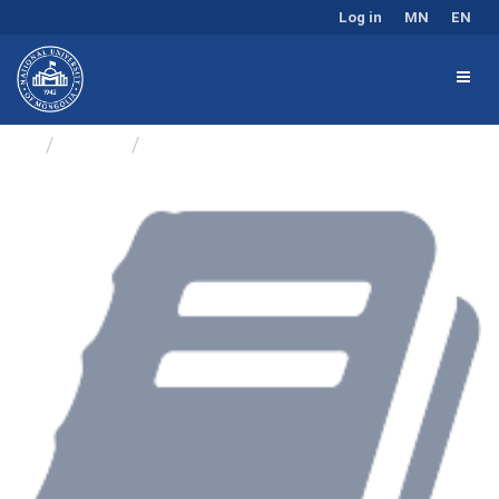
Log in
MN
EN
Groups
Дүн