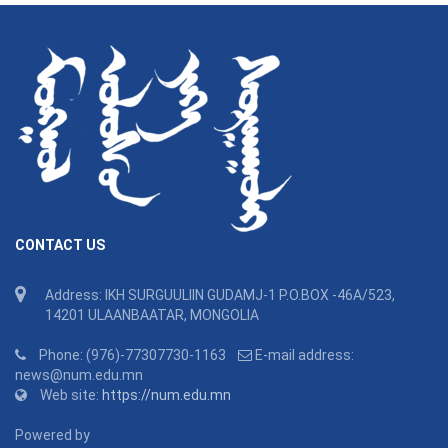
CONTACT US
Address: IKH SURGUULIIN GUDAMJ-1 P.O.BOX -46A/523,
14201 ULAANBAATAR, MONGOLIA
Phone: (976)-77307730-1163
E-mail address:
news@num.edu.mn
Web site:
https://num.edu.mn
Powered by