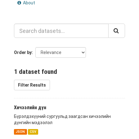
About
Order by
1 dataset found
Filter Results
Хичээлийн дүн
Бүрэлдэхүүний сургуульд заагдсан хичээлийн
дүнгийн мэдээлэл
JSON
CSV