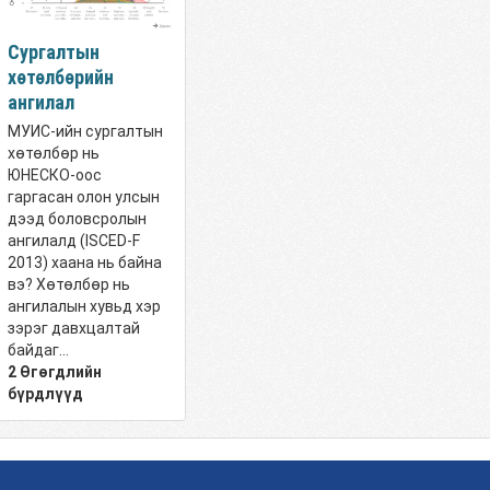
Сургалтын
хөтөлбөрийн
ангилал
МУИС-ийн сургалтын
хөтөлбөр нь
ЮНЕСКО-оос
гаргасан олон улсын
дээд боловсролын
ангилалд (ISCED-F
2013) хаана нь байна
вэ? Хөтөлбөр нь
ангилалын хувьд хэр
зэрэг давхцалтай
байдаг...
2 Өгөгдлийн
бүрдлүүд