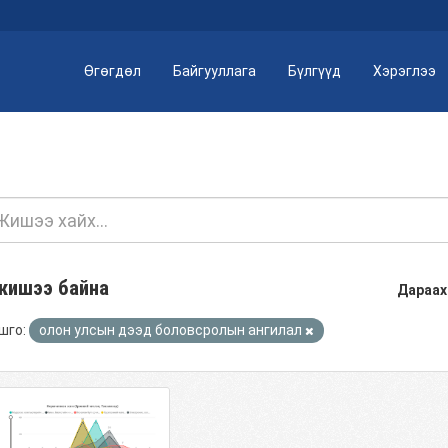
Өгөгдөл
Байгууллага
Бүлгүүд
Хэрэглээ
жишээ байна
Дараах
шго:
олон улсын дээд боловсролын ангилал