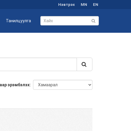
Нэвтрэх
MN
EN
Танилцуулга
аар эрэмбэлэх