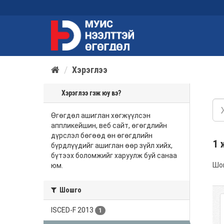
Хэрэглээ
Хэрэглээ гэж юу вэ?
Өгөгдөл ашиглан хөгжүүлсэн
аппликейшин, веб сайт, өгөгдлийн
дүрслэл бөгөөд өн өгөгдлийн
1 
бүрдлүүдийг ашиглан өөр зүйл хийх,
бүтээх боломжийг харуулж буй санаа
Шо
юм.
Шошго
ISCED-F 2013
1