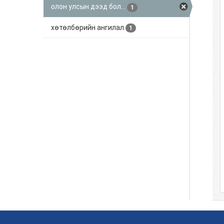
олон улсын дээд бол...
1
хөтөлбөрийн ангилал
1