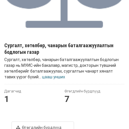
Сургалт, хөтөлбөр, чанарын баталгаажуулалтын
бодлогын газар
Сургалт, хөтөлбөр, чанарын баталгаажуулалтын бодлогын
газар нь МУИС-ийн бакалавр, магистр, докторын түвшний
хөтөлбөрийг баталгаажуулах, сургалтын чанарт хяналт
тавих үүрэг бүхий...
цааш унших
Дагагчид
Өгөгдлийн бүрдлүүд
1
7
Өгөгдлийн бүрдлүүд