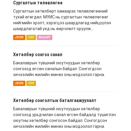
Сургалтын төлөвлөгөө
Сургалтын хөтөлбөрт хамаарах төлөвлөгөөний
тухай өгөгдөл. МУИС нь сургалтын төлөвлөгөөг
нийгмийн эрэлт, хэрэгцээ шаардлагад нийцүүлэн
шаардлагатай үед нь өөрчлөлт оруулж...
JSON
CSV
WebAPI
Хөтөлбөр сонгох санал
Бакалаврын түвшний оюутнуудын хөтөлбөр
сонгоход өгсөн саналын байдал. Сонгогдсон
хичээлийн жилийн өмнөх оны мэдээлэл гарна.
JSON
CSV
Хөтөлбөр сонголтын баталгаажуулалт
Бакалаврын түвшний оюутнуудын хөтөлбөр
сонгоход урьдчилан санал өгсөн байдалд түшиглэн
оюутны хөтөлбөр сонгосон байдал. Сонгогдсон
хичээлийн жилийн өмнөх оны мэдээлэл гарна.