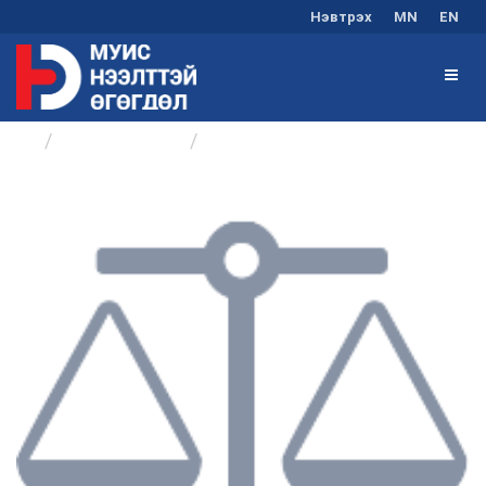
Нэвтрэх
MN
EN
Байгууллагууд
Сургалт, хөтөлбөр, чанарын ...