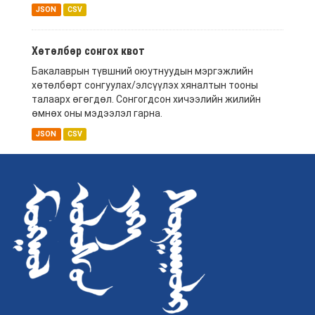
JSON
CSV
Хөтөлбөр сонгох квот
Бакалаврын түвшний оюутнуудын мэргэжлийн
хөтөлбөрт сонгуулах/элсүүлэх хяналтын тооны
талаарх өгөгдөл. Сонгогдсон хичээлийн жилийн
өмнөх оны мэдээлэл гарна.
JSON
CSV