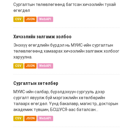
Сургалтын төлөвлөгөөнд багтсан хичээлийн тухай
өгөгдөл
CSV
JSON
WebAPI
Хичээлийн залгамж холбоо
Энэхүү өгөгдлийн бүрдэл нь МУИС-ийн сургалтын
төлөвлөгөөнд хамаарах хичээлийн залгамж холбоог
харуулна.
CSV
JSON
WebAPI
Сургалтын хөтөлбөр
МУИС-ийн салбар, бүрэлдэхүүн сургууль дээр
сургалт явуулж буй мэргэжлийн хөтөлбөрийн
талаарх өгөгдөл. Үүнд бакалавр, магистр, докторын
академик түвшин, БСШУСЯ-аас баталсан...
CSV
JSON
WebAPI