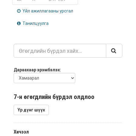
Үйл ажиллагааны урсгал
Танилцуулга
Дараахаар эрэмбэлэх
7-н өгөгдлийн бүрдэл олдлоо
Үр дүнг шүүх
Хичээл