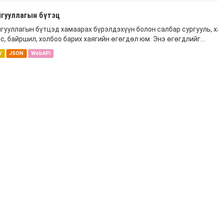
йгууллагын бүтэц
гууллагын бүтцэд хамаарах бүрэлдэхүүн болон салбар сургууль, ха
с, байршил, холбоо барих хаягийн өгөгдөл юм. Энэ өгөгдлийг...
V
JSON
WebAPI