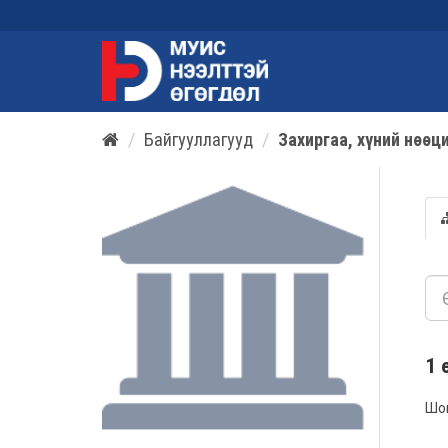
Байгууллагууд
Захиргаа, хүний нөөц
1 
Шо