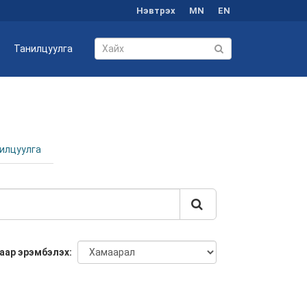
Нэвтрэх
MN
EN
Танилцуулга
илцуулга
аар эрэмбэлэх