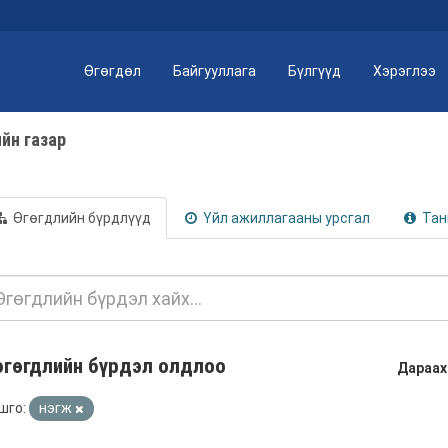
Өгөгдөл
Байгууллага
Бүлгүүд
Хэрэглээ
ийн газар
Өгөгдлийн бүрдлүүд
Үйл ажиллагааны урсгал
Тан
өгөгдлийн бүрдэл олдлоо
Дараах
шго:
нэгж