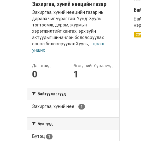
Захиргаа, хүний нөөцийн газар
Ба
Захиргаа, хүний нөөцийн газар нь
дараах чиг үүрэгтэй. Үүнд: Хууль
Бай
тогтоомж, дүрэм, журмын
нэр
хэрэгжилтийг хангах, эрх зүйн
CS
актуудыг шинэчлэн боловсруулах
санал боловсруулах Хууль,...
цааш
унших
Дагагчид
Өгөгдлийн бүрдлүүд
0
1
Байгууллагууд
Захиргаа, хүний нөө...
1
Бүлгүүд
Бүтэц
1