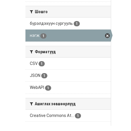
Шошго
бүрэлдэхүүн сургууль
1
нэгж
1
Форматууд
CSV
1
JSON
1
WebAPI
1
Ашиглах зөвшөөрлүүд
Creative Commons At...
1