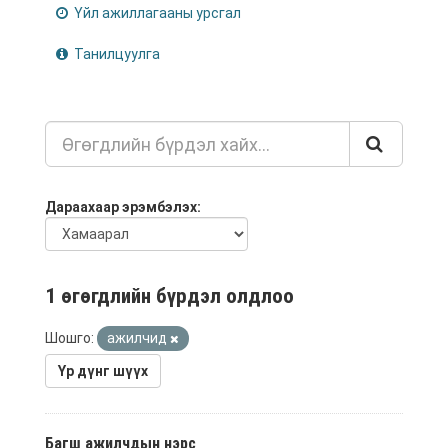
Үйл ажиллагааны урсгал
Танилцуулга
Дараахаар эрэмбэлэх
1 өгөгдлийн бүрдэл олдлоо
Шошго:
ажилчид
Үр дүнг шүүх
Багш ажилчдын нэрс