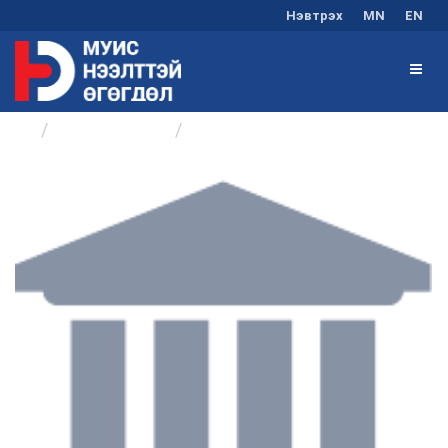
Нэвтрэх
MN
EN
Байгууллагууд
Захиргаа, хүний нөөцийн газар