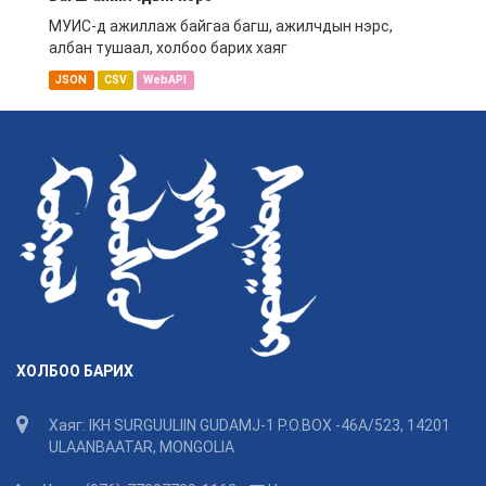
МУИС-д ажиллаж байгаа багш, ажилчдын нэрс,
албан тушаал, холбоо барих хаяг
JSON
CSV
WebAPI
ХОЛБОО БАРИХ
Хаяг: IKH SURGUULIIN GUDAMJ-1 P.O.BOX -46A/523, 14201
ULAANBAATAR, MONGOLIA