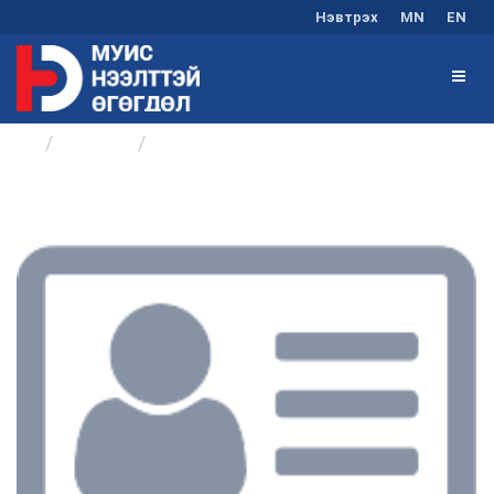
Нэвтрэх
MN
EN
Бүлгүүд
Суралцагч