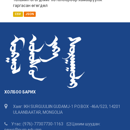
гаргасан өгөгдөл
CSV
JSON
ХОЛБОО БАРИХ
Хаяг: IKH SURGUULIIN GUDAMJ-1 P.O.BOX -46A/523, 14201
ULAANBAATAR, MONGOLIA
Утас: (976)-77307730-1163
Цахим шуудан:
news@num.edu.mn