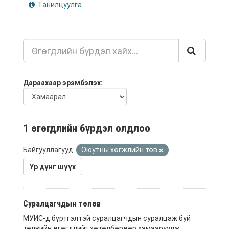
Танилцуулга
Дараахаар эрэмбэлэх
1 өгөгдлийн бүрдэл олдлоо
Байгууллагууд:
Оюутны хөгжлийн төв
Үр дүнг шүүх
Суралцагчдын төлөв
МУИС-д бүртгэлтэй суралцагчдын суралцаж буй
төлвийн өгөгдлийг хөтөлбөрөөр хамааруулж