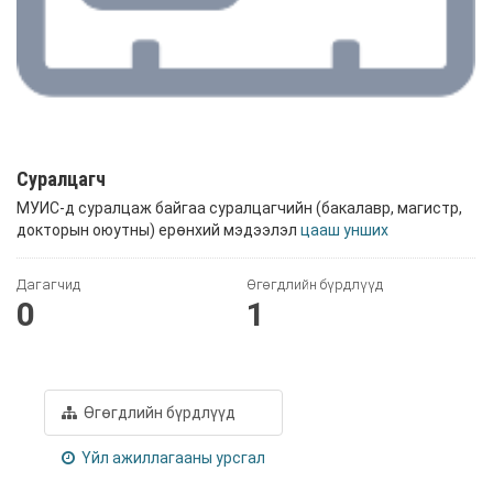
Суралцагч
МУИС-д суралцаж байгаа суралцагчийн (бакалавр, магистр,
докторын оюутны) ерөнхий мэдээлэл
цааш унших
Дагагчид
Өгөгдлийн бүрдлүүд
0
1
Өгөгдлийн бүрдлүүд
Үйл ажиллагааны урсгал