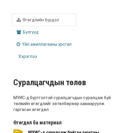
Өгөгдлийн бүрдэл
Бүлгүүд
Үйл ажиллагааны урсгал
Хэрэглээ
Суралцагчдын төлөв
МУИС-д бүртгэлтэй суралцагчдын суралцаж буй
төлвийн өгөгдлийг хөтөлбөрөөр хамааруулж
гаргасан өгөгдөл
Өгөгдөл ба материал
МУИС-д суралцаж байгаа оюутны