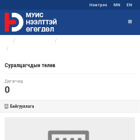
Нэвтрэх
MN
EN
Байгууллагууд
Оюутны хөгжлийн төв
Суралцагчдын төлөв
Суралцагчдын төлөв
Дагагчид
0
Байгууллага