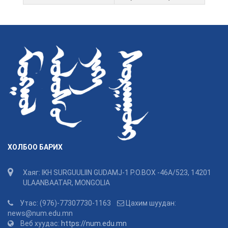
ХОЛБОО БАРИХ
Хаяг: IKH SURGUULIIN GUDAMJ-1 P.O.BOX -46A/523, 14201
ULAANBAATAR, MONGOLIA
Утас: (976)-77307730-1163
Цахим шуудан:
news@num.edu.mn
Веб хуудас:
https://num.edu.mn