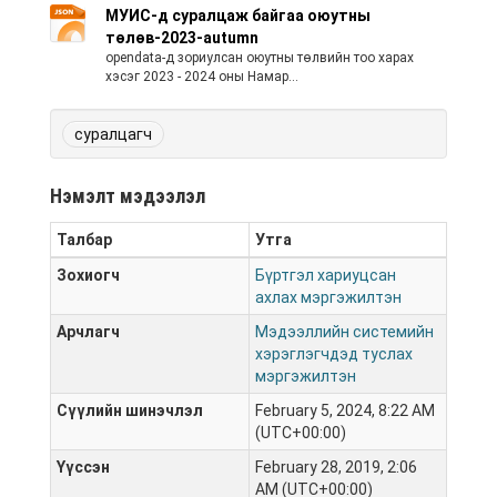
МУИС-д суралцаж байгаа оюутны
төлөв-2023-autumn
opendata-д зориулсан оюутны төлвийн тоо харах
хэсэг 2023 - 2024 оны Намар...
суралцагч
Нэмэлт мэдээлэл
Талбар
Утга
Зохиогч
Бүртгэл хариуцсан
ахлах мэргэжилтэн
Арчлагч
Мэдээллийн системийн
хэрэглэгчдэд туслах
мэргэжилтэн
Сүүлийн шинэчлэл
February 5, 2024, 8:22 AM
(UTC+00:00)
Үүссэн
February 28, 2019, 2:06
AM (UTC+00:00)