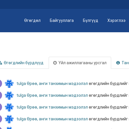
Өгөгдөл
Байгууллага
Бүлгүүд
Хэрэглээ
Өгөгдлийн бүрдлүүд
Үйл ажиллагааны урсгал
Тан
tulga
Өрөө, анги танхимын мэдээлэл
өгөгдлийн бүрдлийг
tulga
Өрөө, анги танхимын мэдээлэл
өгөгдлийн бүрдлийг
tulga
Өрөө, анги танхимын мэдээлэл
өгөгдлийн бүрдлийг
tulga
Өрөө, анги танхимын мэдээлэл
өгөгдлийн бүрдлийг