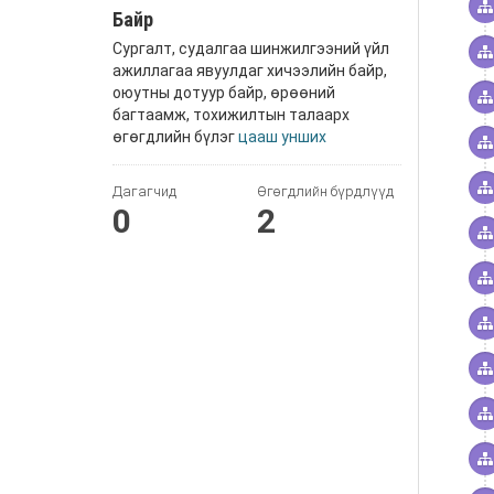
Байр
Сургалт, судалгаа шинжилгээний үйл
ажиллагаа явуулдаг хичээлийн байр,
оюутны дотуур байр, өрөөний
багтаамж, тохижилтын талаарх
өгөгдлийн бүлэг
цааш унших
Дагагчид
Өгөгдлийн бүрдлүүд
0
2