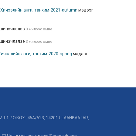
н
Хичээлийн анги, танхим-2021-autumn
мэдээг
 шинэчлэлээ
3 жилээс өмнө
 шинэчлэлээ
3 жилээс өмнө
Хичээлийн анги, танхим-2020-spring
мэдээг
MJ-1 P.O.BOX -46A/523, 14201 ULAANBAATAR,