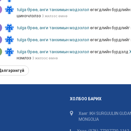
tulga
Өрөө, анги танхимын мэдээлэл
өгөгдлийн бүрдлий
шинэчлэлээ
3 жилээс өмнө
tulga
Өрөө, анги танхимын мэдээлэл
өгөгдлийн бүрдлийг
tulga
Өрөө, анги танхимын мэдээлэл
өгөгдлийн бүрдлийг
tulga
Өрөө, анги танхимын мэдээлэл
өгөгдлийн бүрдэлд
нэмлээ
3 жилээс өмнө
Дэлгэрэнгүй
ХОЛБОО БАРИХ
Хаяг: IKH SURGUULIIN GUDA
MONGOLIA