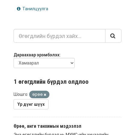
Танилцуулга
Дараахаар эрэмбэлэх
1 өгөгдлийн бүрдэл олдлоо
Шошго:
өрөө
Үр дүнг шүүх
Өрөө, анги танхимын мэдээлэл
Энэ өгөгдлийн бүрдэл нь МУИС-ийн хичээлийн