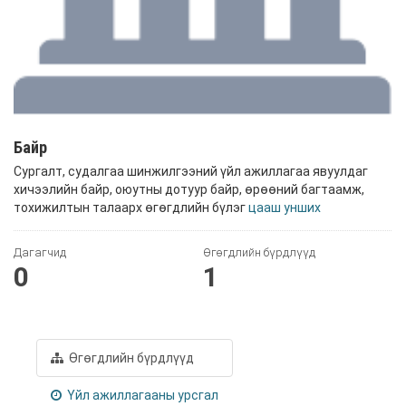
Байр
Сургалт, судалгаа шинжилгээний үйл ажиллагаа явуулдаг
хичээлийн байр, оюутны дотуур байр, өрөөний багтаамж,
тохижилтын талаарх өгөгдлийн бүлэг
цааш унших
Дагагчид
Өгөгдлийн бүрдлүүд
0
1
Өгөгдлийн бүрдлүүд
Үйл ажиллагааны урсгал