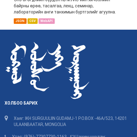
байрны өрөө, тасалгаа, лекц, семинар,
лабораторийн анги танхимын бүртгэлийг агуулна.
JSON
CSV
WebAPI
ХОЛБОО БАРИХ
Хаяг: IKH SURGUULIIN GUDAMJ-1 P.O.BOX -46A/523, 14201
ULAANBAATAR, MONGOLIA
Утас: (976)-77307730-1163
Цахим шуудан: