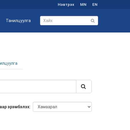
Нэвтрэх
MN
EN
Танилцуулга
илцуулга
аар эрэмбэлэх