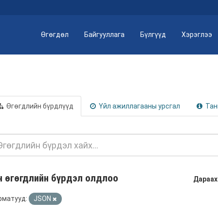
Өгөгдөл
Байгууллага
Бүлгүүд
Хэрэглээ
Өгөгдлийн бүрдлүүд
Үйл ажиллагааны урсгал
Тан
н өгөгдлийн бүрдэл олдлоо
Дараах
рматууд:
JSON