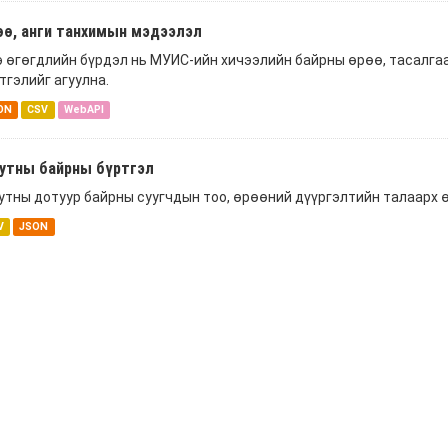
өө, анги танхимын мэдээлэл
 өгөгдлийн бүрдэл нь МУИС-ийн хичээлийн байрны өрөө, тасалгаа
тгэлийг агуулна.
ON
CSV
WebAPI
утны байрны бүртгэл
тны дотуур байрны суугчдын тоо, өрөөний дүүргэлтийн талаарх 
V
JSON