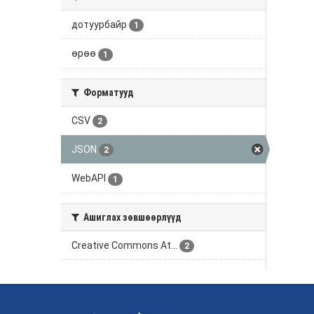
дотуурбайр
1
өрөө
1
Форматууд
CSV
2
JSON
2
WebAPI
1
Ашиглах зөвшөөрлүүд
Creative Commons At...
2