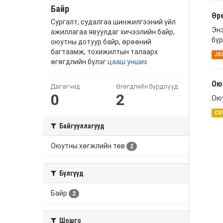
Байр
Өр
Сургалт, судалгаа шинжилгээний үйл
Энэ
ажиллагаа явуулдаг хичээлийн байр,
бүр
оюутны дотуур байр, өрөөний
багтаамж, тохижилтын талаарх
JS
өгөгдлийн бүлэг
цааш унших
Ою
Дагагчид
Өгөгдлийн бүрдлүүд
0
2
Оюу
CS
Байгууллагууд
Оюутны хөгжлийн төв
2
Бүлгүүд
Байр
2
Шошго