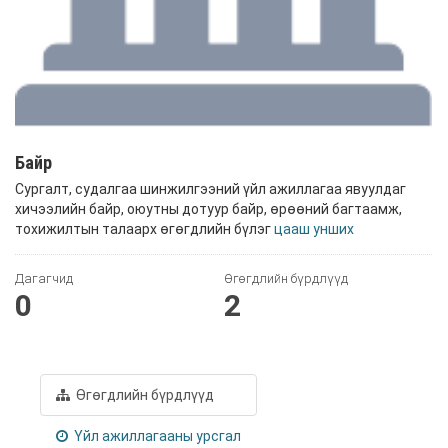
Байр
Сургалт, судалгаа шинжилгээний үйл ажиллагаа явуулдаг
хичээлийн байр, оюутны дотуур байр, өрөөний багтаамж,
тохижилтын талаарх өгөгдлийн бүлэг
цааш унших
Дагагчид
Өгөгдлийн бүрдлүүд
0
2
Өгөгдлийн бүрдлүүд
Үйл ажиллагааны урсгал