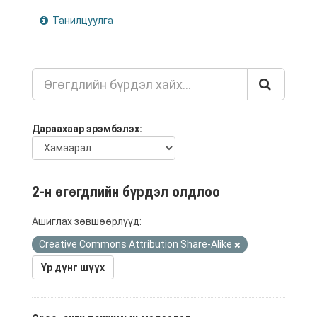
Танилцуулга
Дараахаар эрэмбэлэх
2-н өгөгдлийн бүрдэл олдлоо
Ашиглах зөвшөөрлүүд:
Creative Commons Attribution Share-Alike
Үр дүнг шүүх