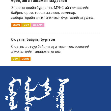
Өрөө, анги танхимын мэдээлэл
Энэ өгөгдлийн бүрдэл нь МУИС-ийн хичээлийн
байрны өрөө, тасалгаа, лекц, семинар,
лабораторийн анги танхимын бүртгэлийг агуулна.
JSON
CSV
WebAPI
Оюутны байрны бүртгэл
Оюутны дотуур байрны суугчдын тоо, өрөөний
дүүргэлтийн талаарх өгөгдөл
CSV
JSON