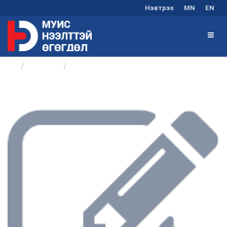
Нэвтрэх
MN
EN
Бүлгүүд
Хичээл