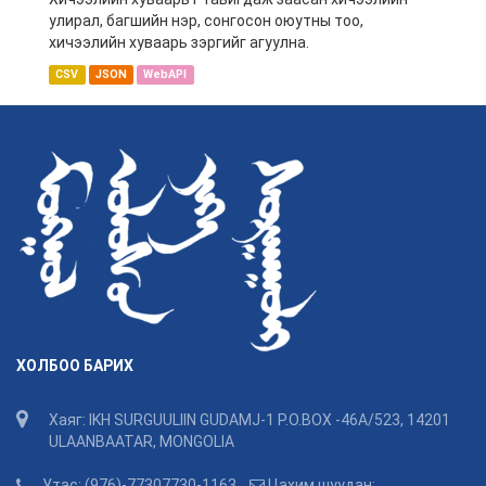
улирал, багшийн нэр, сонгосон оюутны тоо,
хичээлийн хуваарь зэргийг агуулна.
CSV
JSON
WebAPI
ХОЛБОО БАРИХ
Хаяг: IKH SURGUULIIN GUDAMJ-1 P.O.BOX -46A/523, 14201
ULAANBAATAR, MONGOLIA
Утас: (976)-77307730-1163
Цахим шуудан: