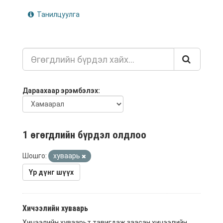
Танилцуулга
Дараахаар эрэмбэлэх
1 өгөгдлийн бүрдэл олдлоо
Шошго:
хуваарь
Үр дүнг шүүх
Хичээлийн хуваарь
Хичээлийн хуваарьт тавигдаж заасан хичээлийн