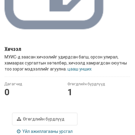
Хичээл
МУИС-д заасан хичээлийг удирдсан багш, орсон улирал,
хамаарах сургалтын хөтөлбөр, хичээлд хамрагдсан оюутны
тоо зэрэг мэдээллийг агуулна.
цааш унших
Дагагчид
Өгөгдлийн бүрдлүүд
0
1
Өгөгдлийн бүрдлүүд
Үйл ажиллагааны урсгал