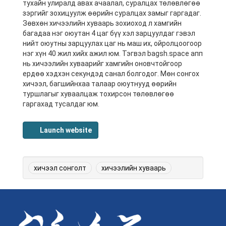
тухайн улиралд авах ачаалал, суралцах төлөвлөгөө
зэргийг зохицуулж өөрийн суралцах замыг гаргадаг.
Зөвхөн хичээлийн хуваарь зохиоход л хамгийн
багадаа нэг оюутан 4 цаг бүү хэл зарцуулдаг гэвэл
нийт оюутны зарцуулах цаг нь маш их, ойролцоогоор
нэг хүн 40 жил хийх ажил юм. Тэгвэл bagsh.space апп
нь хичээлийн хуваарийг хамгийн оновчтойгоор
ердөө хэдхэн секундэд санал болгодог. Мөн сонгох
хичээл, багшийнхаа талаар оюутнууд өөрийн
туршлагыг хуваалцаж тохирсон төлөвлөгөө
гаргахад тусалдаг юм.
Launch website
хичээл сонголт
хичээлийн хуваарь