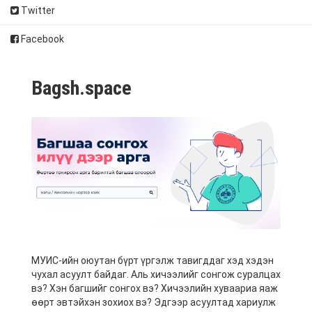
Twitter
Facebook
Bagsh.space
МУИС-ийн оюутан бүрт үргэлж тавигддаг хэд хэдэн
чухал асуулт байдаг. Аль хичээлийг сонгож суралцах
вэ? Хэн багшийг сонгох вэ? Хичээлийн хуваариа яаж
өөрт эвтэйхэн зохиох вэ? Эдгээр асуултад хариулж