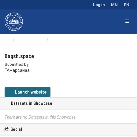
Log in
MN
EN
Showcases
Bagsh.space
Bagsh.space
Submitted by
Г.Амарсанаа
Launch website
Datasets in Showcase
There are no Datasets in this Showcase
Social