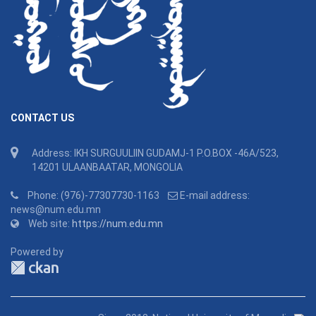
CONTACT US
Address: IKH SURGUULIIN GUDAMJ-1 P.O.BOX -46A/523,
14201 ULAANBAATAR, MONGOLIA
Phone: (976)-77307730-1163
E-mail address:
news@num.edu.mn
Web site:
https://num.edu.mn
Powered by