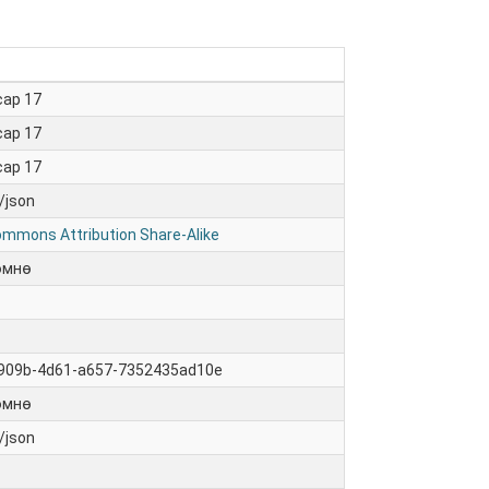
сар 17
сар 17
сар 17
/json
ommons Attribution Share-Alike
өмнө
909b-4d61-a657-7352435ad10e
өмнө
/json