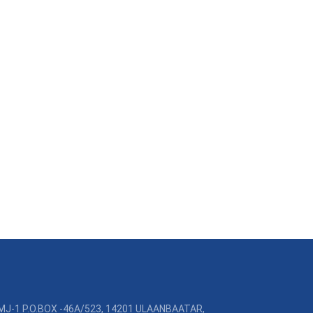
MJ-1 P.O.BOX -46A/523, 14201 ULAANBAATAR,