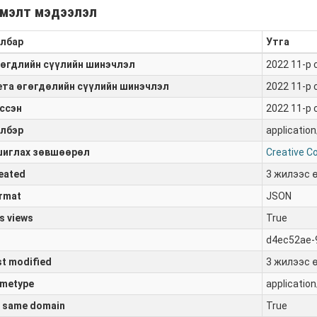
мэлт мэдээлэл
лбар
Утга
өгдлийн сүүлийн шинэчлэл
2022 11-р 
та өгөгдөлийн сүүлийн шинэчлэл
2022 11-р 
ссэн
2022 11-р 
лбэр
application
иглах зөвшөөрөл
Creative C
eated
3 жилээс 
rmat
JSON
s views
True
d4ec52ae-
st modified
3 жилээс 
metype
application
 same domain
True