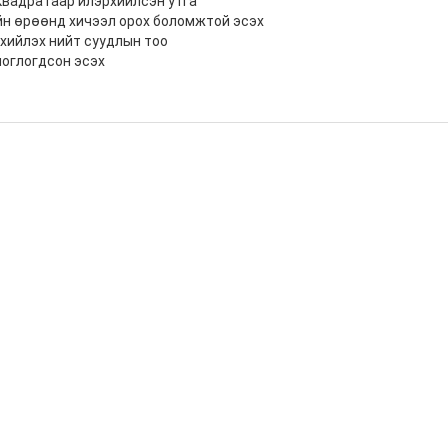
квадратаар илэрхийлсэн утга
йн өрөөнд хичээл орох боломжтой эсэх
хийлэх нийт суудлын тоо
ноглогдсон эсэх