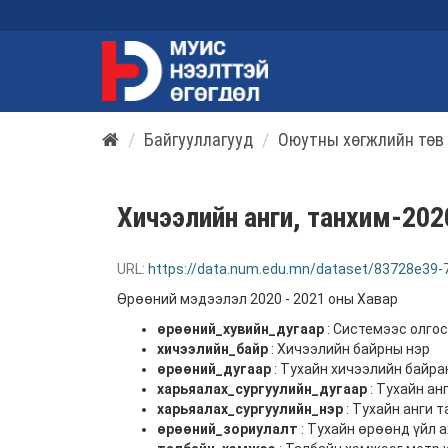
Байгууллагууд
Оюутны хөгжлийн төв
Хичээлийн анги, танхим-202
URL:
https://data.num.edu.mn/dataset/83728e39
Өрөөний мэдээлэл 2020 - 2021 оны Хавар
өрөөний_хувийн_дугаар
: Системээс олго
хичээлийн_байр
: Хичээлийн байрны нэр
өрөөний_дугаар
: Тухайн хичээлийн байра
харьяалах_сургуулийн_дугаар
: Тухайн ан
харьяалах_сургуулийн_нэр
: Тухайн анги 
өрөөний_зориулалт
: Тухайн өрөөнд үйл 