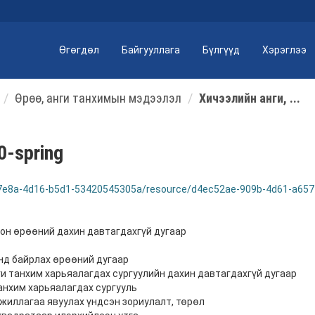
Өгөгдөл
Байгууллага
Бүлгүүд
Хэрэглээ
Өрөө, анги танхимын мэдээлэл
Хичээлийн анги, ...
0-spring
-7e8a-4d16-b5d1-53420545305a/resource/d4ec52ae-909b-4d61-a657-
сон өрөөний дахин давтагдахгүй дугаар
нд байрлах өрөөний дугаар
ги танхим харьяалагдах сургуулийн дахин давтагдахгүй дугаар
танхим харьяалагдах сургууль
ажиллагаа явуулах үндсэн зориулалт, төрөл