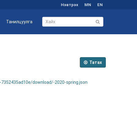
Нэвтрэх
MN
EN
Танилцуулга
Татах
7352435ad10e/download/-2020-spring.json