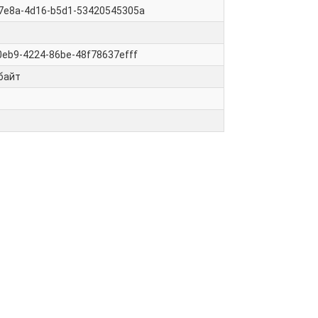
7e8a-4d16-b5d1-53420545305a
0eb9-4224-86be-48f78637efff
байт