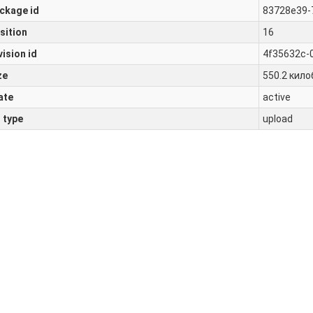
ckage id
83728e39-
sition
16
vision id
4f35632c-
ze
550.2 кило
ate
active
l type
upload