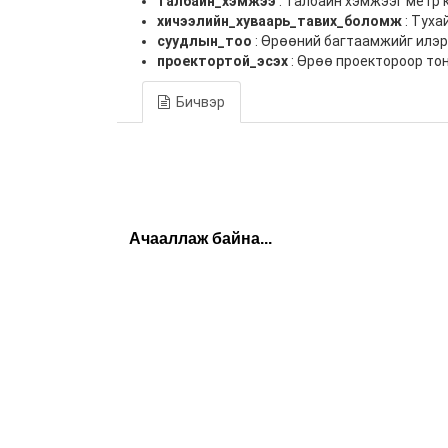
талбайн_хэмжээ
: Талбайн хэмжээг метр 
хичээлийн_хуваарь_тавих_боломж
: Туха
суудлын_тоо
: Өрөөний багтаамжийг илэр
проектортой_эсэх
: Өрөө проектороор то
Бичвэр