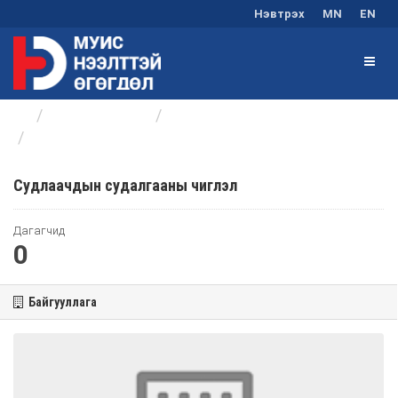
Нэвтрэх
MN
EN
Байгууллагууд
Эрдэм шинжилгээний хэлтэс
Судлаачдын судалгааны чиглэл
Судлаачдын судалгааны чиглэл
Дагагчид
0
Байгууллага