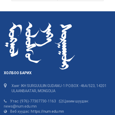
ХОЛБОО БАРИХ
Хаяг: IKH SURGUULIIN GUDAMJ-1 P.O.BOX -46A/523, 14201
ULAANBAATAR, MONGOLIA
Утас: (976)-77307730-1163
Цахим шуудан:
news@num.edu.mn
Веб хуудас:
https://num.edu.mn