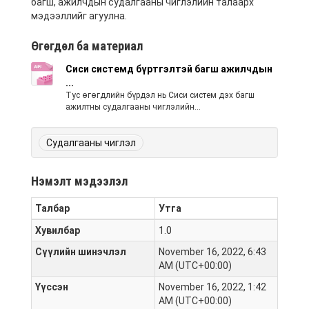
багш, ажилчдын судалгааны чиглэлийн талаарх
мэдээллийг агуулна.
Өгөгдөл ба материал
Сиси системд бүртгэлтэй багш ажилчдын
...
Тус өгөгдлийн бүрдэл нь Сиси систем дэх багш
ажилтны судалгааны чиглэлийн...
Судалгааны чиглэл
Нэмэлт мэдээлэл
Талбар
Утга
Хувилбар
1.0
Сүүлийн шинэчлэл
November 16, 2022, 6:43
AM (UTC+00:00)
Үүссэн
November 16, 2022, 1:42
AM (UTC+00:00)