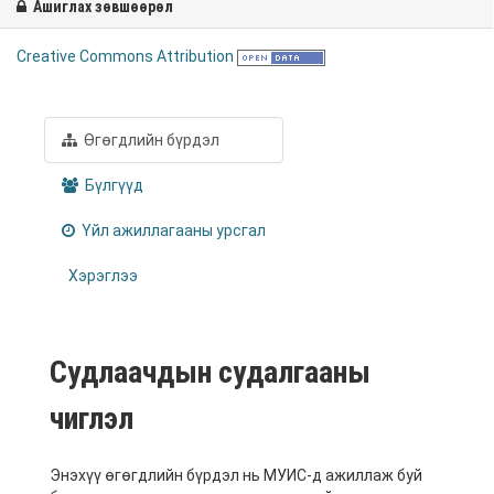
Ашиглах зөвшөөрөл
Creative Commons Attribution
Өгөгдлийн бүрдэл
Бүлгүүд
Үйл ажиллагааны урсгал
Хэрэглээ
Судлаачдын судалгааны
чиглэл
Энэхүү өгөгдлийн бүрдэл нь МУИС-д ажиллаж буй