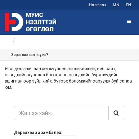
Нэвтрэх
MN
EN
Хэрэглээ
Хэрэглээ гэж юу вэ?
Өгөгдөл ашиглан хөгжүүлсэн аппликейшин, веб сайт,
өгөгдлийн дүрслэл бөгөөд өн өгөгдлийн бүрдлүүдийг
ашиглан өөр зүйл хийх, бүтээх боломжийг харуулж буй санаа
юм.
Дараахаар эрэмбэлэх