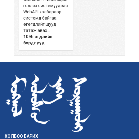
голлох системүүдээс
WebAPI хэлбэрээр
системд байгаа
өгөгдлийг шууд
татаж авах...
10 Өгөгдлийн
бүрдлүүд
ХОЛБОО БАРИХ