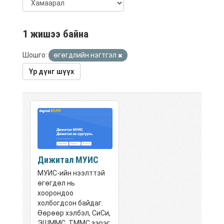
1 жишээ байна
Шошго:
өгөгдлийн нэгтгэл
Үр дүнг шүүх
Дижитал МУИС
МУИС-ийн нээлттэй
өгөгдөл нь
хоорондоо
холбогдсон байдаг.
Өөрөөр хэлбэл, СиСи,
ЭШММС, ТММС зэрэг