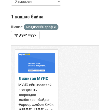
1 жишээ байна
Шошго:
мэдлэгийн граф
Үр дүнг шүүх
Дижитал МУИС
МУИС-ийн нээлттэй
өгөгдөл нь
хоорондоо
холбогдсон байдаг.
Өөрөөр хэлбэл, СиСи,
ЭШММС, ТММС зэрэг