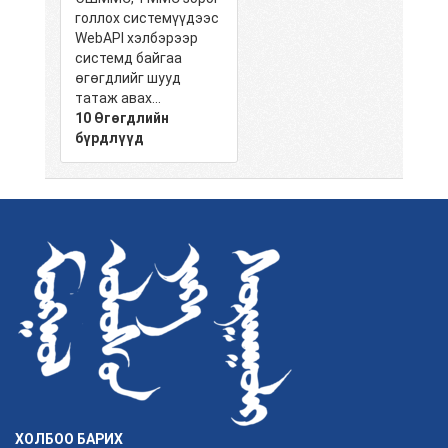
голлох системүүдээс
WebAPI хэлбэрээр
системд байгаа
өгөгдлийг шууд
татаж авах...
10 Өгөгдлийн
бүрдлүүд
ХОЛБОО БАРИХ