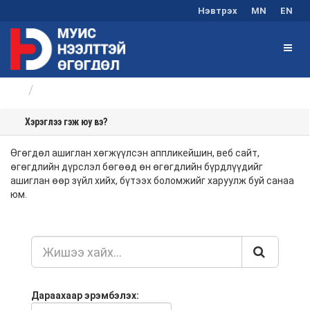
Нэвтрэх
MN
EN
Хэрэглээ
Хэрэглээ гэж юу вэ?
Өгөгдөл ашиглан хөгжүүлсэн аппликейшин, веб сайт,
өгөгдлийн дүрслэл бөгөөд өн өгөгдлийн бүрдлүүдийг
ашиглан өөр зүйл хийх, бүтээх боломжийг харуулж буй санаа
юм.
Дараахаар эрэмбэлэх