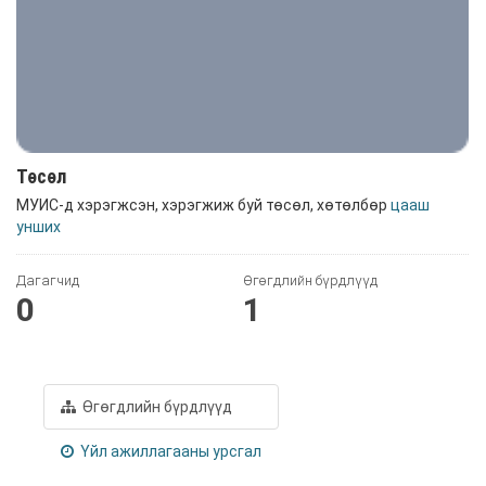
Төсөл
МУИС-д хэрэгжсэн, хэрэгжиж буй төсөл, хөтөлбөр
цааш
унших
Дагагчид
Өгөгдлийн бүрдлүүд
0
1
Өгөгдлийн бүрдлүүд
Үйл ажиллагааны урсгал