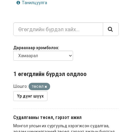
Танилцуулга
Дараахаар эрэмбэлэх
1 өгөгдлийн бүрдэл олдлоо
Шошго:
төсөл
Үр дүнг шүүх
Судалгааны төсөл, гэрээт ажил
Монгол улсын их сургуульд хэрэгжсэн судалгаа,
эрдэм шинжилгээний төсөл, гэрээт ажлын бүртгэл