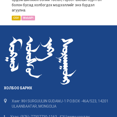
болон бусад холбогдох мэдээллийг энэ бүрдэл
агуулна.
CSV
WebAPI
ХОЛБОО БАРИХ
Хаяг: IKH SURGUULIIN GUDAMJ-1 P.O.BOX -46A/523, 14201
ULAANBAATAR, MONGOLIA
Утас: (976)-77307730-1163
Цахим шуудан: