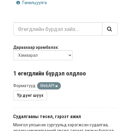
Танилцуулга
Дараахаар эрэмбэлэх
1 өгөгдлийн бүрдэл олдлоо
Форматууд:
WebAPI
Үр дүнг шүүх
Судалгааны төсөл, гэрээт ажил
Монгол улсын их сургуульд хэрэгжсэн судалгаа,
эрдэм шинжилгээний төсөл, гэрээт ажлын бүртгэл