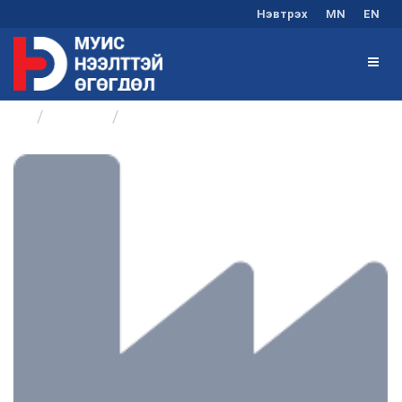
Нэвтрэх
MN
EN
Бүлгүүд
Төсөл