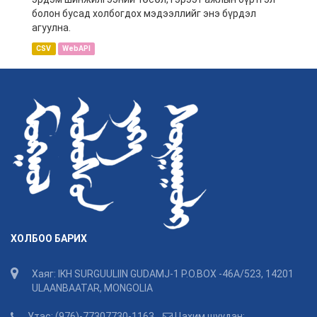
болон бусад холбогдох мэдээллийг энэ бүрдэл
агуулна.
CSV
WebAPI
ХОЛБОО БАРИХ
Хаяг: IKH SURGUULIIN GUDAMJ-1 P.O.BOX -46A/523, 14201
ULAANBAATAR, MONGOLIA
Утас: (976)-77307730-1163
Цахим шуудан: