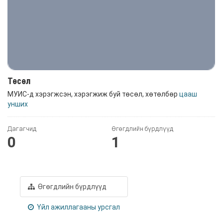
Төсөл
МУИС-д хэрэгжсэн, хэрэгжиж буй төсөл, хөтөлбөр
цааш
унших
Дагагчид
Өгөгдлийн бүрдлүүд
0
1
Өгөгдлийн бүрдлүүд
Үйл ажиллагааны урсгал