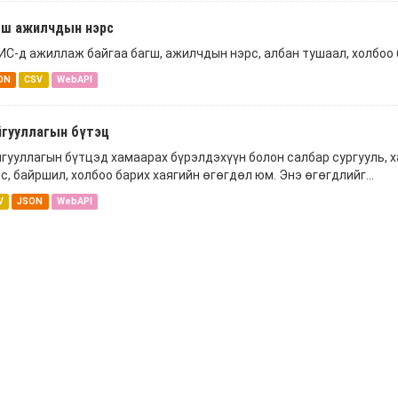
гш ажилчдын нэрс
С-д ажиллаж байгаа багш, ажилчдын нэрс, албан тушаал, холбоо 
ON
CSV
WebAPI
йгууллагын бүтэц
гууллагын бүтцэд хамаарах бүрэлдэхүүн болон салбар сургууль, ха
с, байршил, холбоо барих хаягийн өгөгдөл юм. Энэ өгөгдлийг...
V
JSON
WebAPI