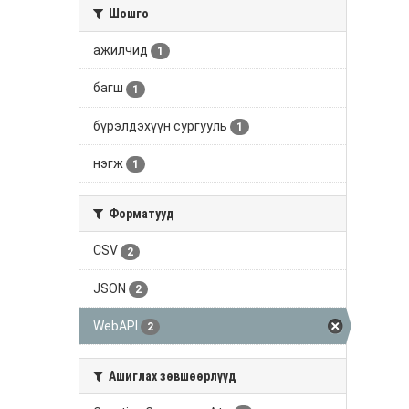
Шошго
ажилчид
1
багш
1
бүрэлдэхүүн сургууль
1
нэгж
1
Форматууд
CSV
2
JSON
2
WebAPI
2
Ашиглах зөвшөөрлүүд