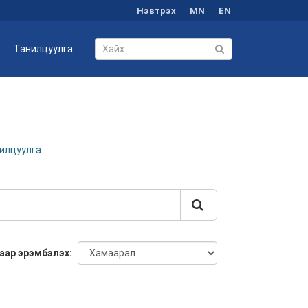
Нэвтрэх
MN
EN
Танилцуулга
илцуулга
аар эрэмбэлэх