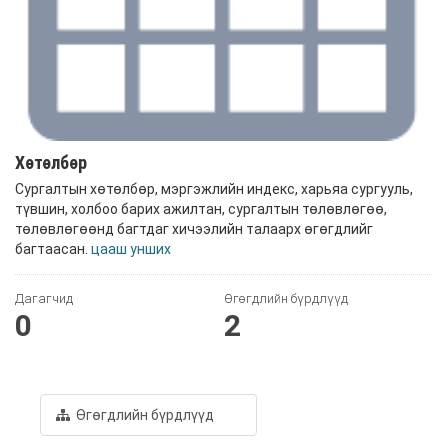
Хөтөлбөр
Сургалтын хөтөлбөр, мэргэжлийн индекс, харьяа сургууль,
түвшин, холбоо барих ажилтан, сургалтын төлөвлөгөө,
төлөвлөгөөнд багтдаг хичээлийн талаарх өгөгдлийг
багтаасан.
цааш унших
Дагагчид
Өгөгдлийн бүрдлүүд
0
2
Өгөгдлийн бүрдлүүд