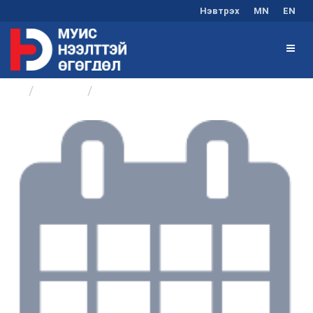
Нэвтрэх
MN
EN
Бүлгүүд
Хөтөлбөр