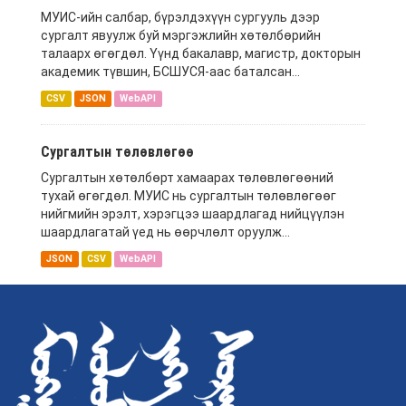
МУИС-ийн салбар, бүрэлдэхүүн сургууль дээр
сургалт явуулж буй мэргэжлийн хөтөлбөрийн
талаарх өгөгдөл. Үүнд бакалавр, магистр, докторын
академик түвшин, БСШУСЯ-аас баталсан...
CSV
JSON
WebAPI
Сургалтын төлөвлөгөө
Сургалтын хөтөлбөрт хамаарах төлөвлөгөөний
тухай өгөгдөл. МУИС нь сургалтын төлөвлөгөөг
нийгмийн эрэлт, хэрэгцээ шаардлагад нийцүүлэн
шаардлагатай үед нь өөрчлөлт оруулж...
JSON
CSV
WebAPI