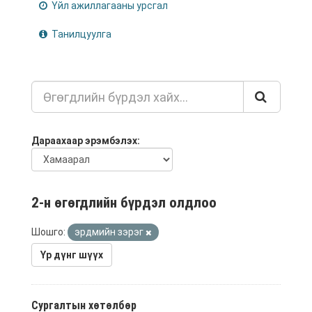
Үйл ажиллагааны урсгал
Танилцуулга
Дараахаар эрэмбэлэх
2-н өгөгдлийн бүрдэл олдлоо
Шошго:
эрдмийн зэрэг
Үр дүнг шүүх
Сургалтын хөтөлбөр