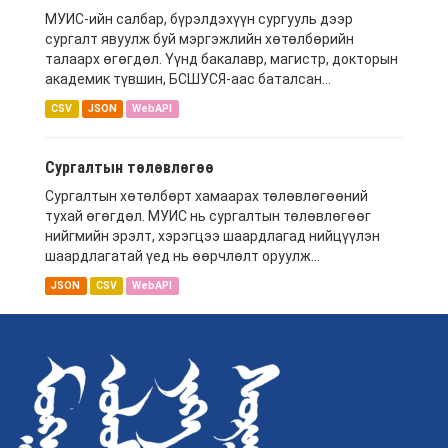
МУИС-ийн салбар, бүрэлдэхүүн сургууль дээр
сургалт явуулж буй мэргэжлийн хөтөлбөрийн
талаарх өгөгдөл. Үүнд бакалавр, магистр, докторын
академик түвшин, БСШУСЯ-аас баталсан...
CSV
JSON
WebAPI
Сургалтын төлөвлөгөө
Сургалтын хөтөлбөрт хамаарах төлөвлөгөөний
тухай өгөгдөл. МУИС нь сургалтын төлөвлөгөөг
нийгмийн эрэлт, хэрэгцээ шаардлагад нийцүүлэн
шаардлагатай үед нь өөрчлөлт оруулж...
JSON
CSV
WebAPI