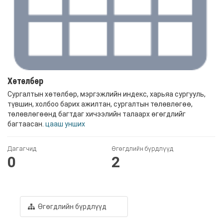
Хөтөлбөр
Сургалтын хөтөлбөр, мэргэжлийн индекс, харьяа сургууль,
түвшин, холбоо барих ажилтан, сургалтын төлөвлөгөө,
төлөвлөгөөнд багтдаг хичээлийн талаарх өгөгдлийг
багтаасан.
цааш унших
Дагагчид
Өгөгдлийн бүрдлүүд
0
2
Өгөгдлийн бүрдлүүд