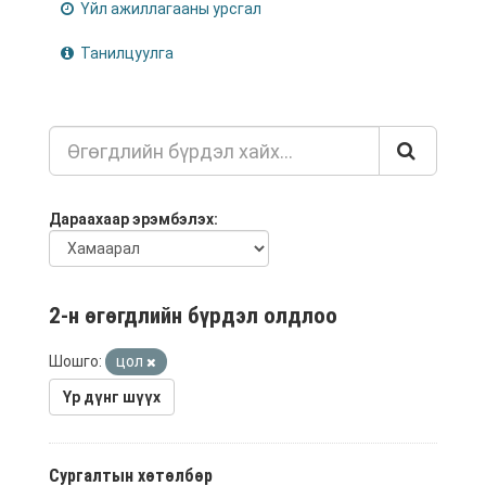
Үйл ажиллагааны урсгал
Танилцуулга
Дараахаар эрэмбэлэх
2-н өгөгдлийн бүрдэл олдлоо
Шошго:
цол
Үр дүнг шүүх
Сургалтын хөтөлбөр