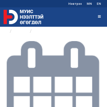
Нэвтрэх
MN
EN
Бүлгүүд
Хөтөлбөр