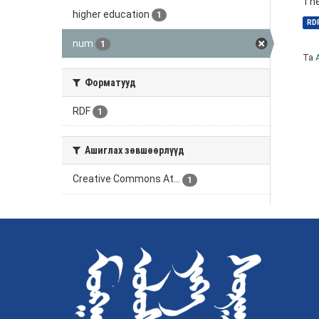
The
higher education
1
RD
num
1
Та
Форматууд
RDF
1
Ашиглах зөвшөөрлүүд
Creative Commons At...
1