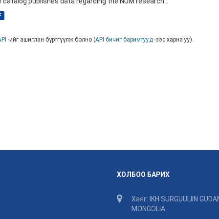
 catalog publishes data regarding the NUM research...
F
API
-ийг ашиглан бүртгүүлж болно (
API бичиг баримтууд
-ээс харна уу).
ХОЛБОО БАРИХ
Хаяг: IKH SURGUULIIN GUDA
MONGOLIA