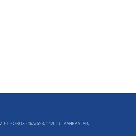
MJ-1 P.O.BOX -46A/523, 14201 ULAANBAATAR,