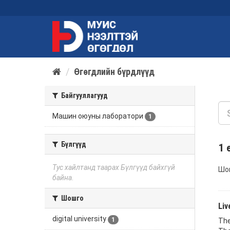
Өгөгдлийн бүрдлүүд
Байгууллагууд
Машин оюуны лаборатори
1
Бүлгүүд
1 
Тус хайлтанд таарах Бүлгүүд байхгүй
Шо
байна.
Шошго
Liv
digital university
1
The