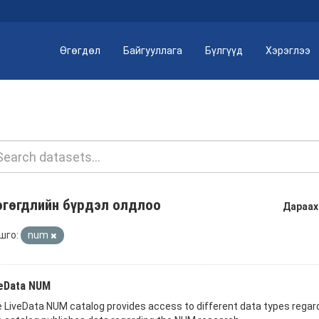
Өгөгдөл
Байгууллага
Бүлгүүд
Хэрэглээ
өгөгдлийн бүрдэл олдлоо
Дараах
шго:
num
eData NUM
 LiveData NUM catalog provides access to different data types regardi