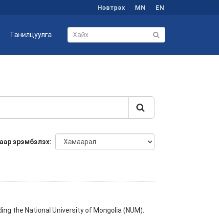
Нэвтрэх
MN
EN
Танилцуулга
аар эрэмбэлэх
ng the National University of Mongolia (NUM).