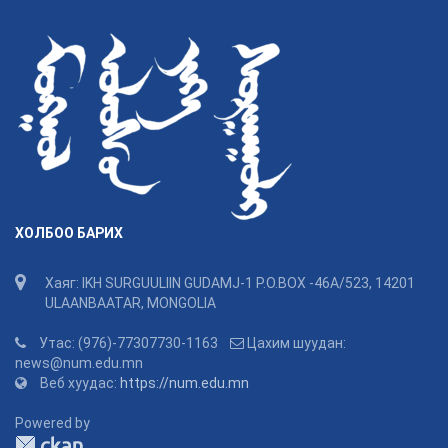
ХОЛБОО БАРИХ
Хаяг: IKH SURGUULIIN GUDAMJ-1 P.O.BOX -46A/523, 14201
ULAANBAATAR, MONGOLIA
Утас: (976)-77307730-1163
Цахим шуудан:
news@num.edu.mn
Веб хуудас:
https://num.edu.mn
Powered by