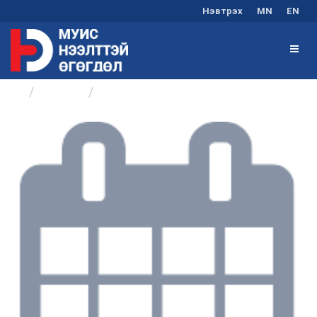
Нэвтрэх
MN
EN
Бүлгүүд
Хөтөлбөр