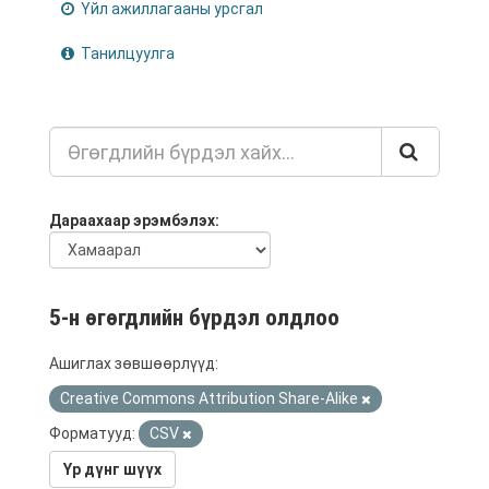
Үйл ажиллагааны урсгал
Танилцуулга
Дараахаар эрэмбэлэх
5-н өгөгдлийн бүрдэл олдлоо
Ашиглах зөвшөөрлүүд:
Creative Commons Attribution Share-Alike
Форматууд:
CSV
Үр дүнг шүүх