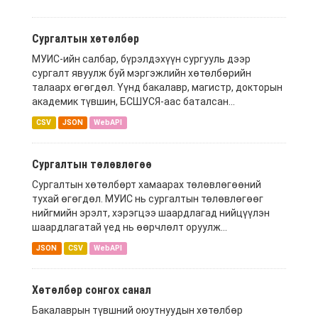
Сургалтын хөтөлбөр
МУИС-ийн салбар, бүрэлдэхүүн сургууль дээр
сургалт явуулж буй мэргэжлийн хөтөлбөрийн
талаарх өгөгдөл. Үүнд бакалавр, магистр, докторын
академик түвшин, БСШУСЯ-аас баталсан...
CSV
JSON
WebAPI
Сургалтын төлөвлөгөө
Сургалтын хөтөлбөрт хамаарах төлөвлөгөөний
тухай өгөгдөл. МУИС нь сургалтын төлөвлөгөөг
нийгмийн эрэлт, хэрэгцээ шаардлагад нийцүүлэн
шаардлагатай үед нь өөрчлөлт оруулж...
JSON
CSV
WebAPI
Хөтөлбөр сонгох санал
Бакалаврын түвшний оюутнуудын хөтөлбөр