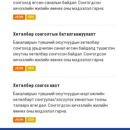
сонгоход өгсөн саналын байдал. Сонгогдсон
хичээлийн жилийн өмнөх оны мэдээлэл гарна.
JSON
CSV
Хөтөлбөр сонголтын баталгаажуулалт
Бакалаврын түвшний оюутнуудын хөтөлбөр
сонгоход урьдчилан санал өгсөн байдалд түшиглэн
оюутны хөтөлбөр сонгосон байдал. Сонгогдсон
хичээлийн жилийн өмнөх оны мэдээлэл гарна.
JSON
CSV
Хөтөлбөр сонгох квот
Бакалаврын түвшний оюутнуудын мэргэжлийн
хөтөлбөрт сонгуулах/элсүүлэх хяналтын тооны
талаарх өгөгдөл. Сонгогдсон хичээлийн жилийн
өмнөх оны мэдээлэл гарна.
JSON
CSV